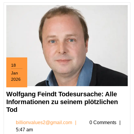
18
Jan
2026
January
18,
Wolfgang Feindt Todesursache: Alle
2026
Informationen zu seinem plötzlichen
Wolfgang
Tod
Feindt
billionvalues2@gmail.c
billionvalues2@gmail.com
0 Comments
Todesursache:
5:47 am
Alle