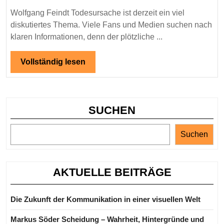
Informationen
Wolfgang Feindt Todesursache ist derzeit ein viel
zu
diskutiertes Thema. Viele Fans und Medien suchen nach
seinem
klaren Informationen, denn der plötzliche ...
plötzlichen
Tod
Vollständig
Vollständig lesen
lesen
SUCHEN
Suchen
AKTUELLE BEITRÄGE
Die Zukunft der Kommunikation in einer visuellen Welt
Markus Söder Scheidung – Wahrheit, Hintergründe und