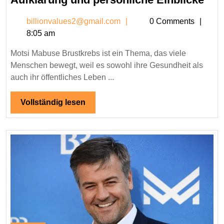
Mab
billionvalues2@gmail.c
billionvalues2@gmail.com
0 Comments
Bru
8:05 am
–
Mut
Motsi Mabuse Brustkrebs ist ein Thema, das viele
Auf
Menschen bewegt, weil es sowohl ihre Gesundheit als
und
auch ihr öffentliches Leben ...
per
Ein
Vollständig
Vollständig lesen
lesen