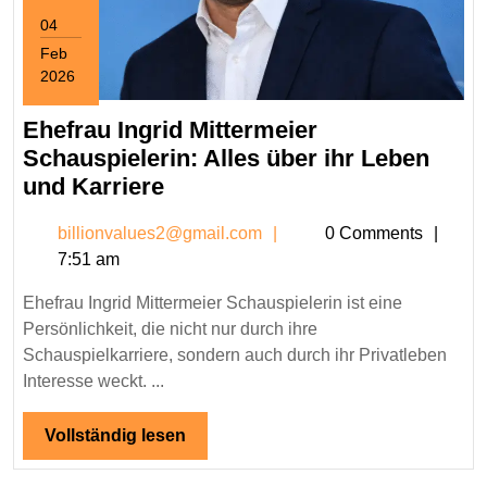
04
Feb
2026
February
4,
Ehefrau Ingrid Mittermeier
2026
Schauspielerin: Alles über ihr Leben
Ehefrau
und Karriere
Ingrid
billionvalues2@gmail.c
billionvalues2@gmail.com
0 Comments
Mittermeier
7:51 am
Schauspielerin:
Alles
Ehefrau Ingrid Mittermeier Schauspielerin ist eine
über
Persönlichkeit, die nicht nur durch ihre
ihr
Schauspielkarriere, sondern auch durch ihr Privatleben
Leben
Interesse weckt. ...
und
Vollständig
Vollständig lesen
Karriere
lesen