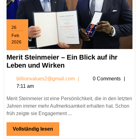
26
Feb
2026
February
26,
Merit Steinmeier – Ein Blick auf ihr
2026
Merit
Leben und Wirken
Steinmeier
billionvalues2@gmail.c
billionvalues2@gmail.com
0 Comments
–
7:11 am
Ein
Blick
Merit Steinmeier ist eine Persönlichkeit, die in den letzten
auf
Jahren immer mehr Aufmerksamkeit erhalten hat. Schon
ihr
früh zeigte sie Engagement ...
Leben
und
Vollständig
Vollständig lesen
lesen
Wirken