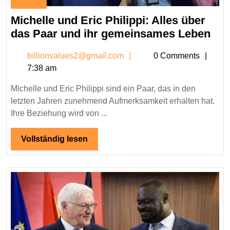
January
19,
Michelle und Eric Philippi: Alles über
2026
Mic
das Paar und ihr gemeinsames Leben
und
billionvalues2@gmail.c
billionvalues2@gmail.com
0 Comments
Eri
7:38 am
Phil
All
Michelle und Eric Philippi sind ein Paar, das in den
übe
letzten Jahren zunehmend Aufmerksamkeit erhalten hat.
das
Ihre Beziehung wird von ...
Paa
und
Vollständig
Vollständig lesen
lesen
ihr
ge
Leb