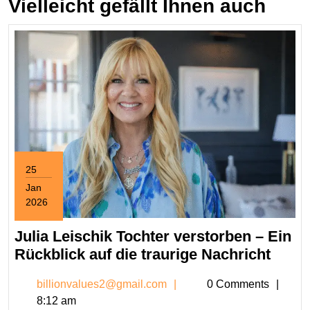
Vielleicht gefällt Ihnen auch
25
Jan
2026
January
25,
Julia Leischik Tochter verstorben – Ein
2026
Julia
Rückblick auf die traurige Nachricht
Leisc
billionvalues2@gmail.c
billionvalues2@gmail.com
0 Comments
Tocht
8:12 am
verst