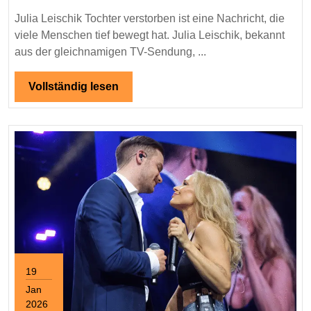
–
Julia Leischik Tochter verstorben ist eine Nachricht, die
Ein
viele Menschen tief bewegt hat. Julia Leischik, bekannt
Rückb
aus der gleichnamigen TV-Sendung, ...
auf
die
Vollständig
Vollständig lesen
lesen
traur
Nachr
19
Jan
2026