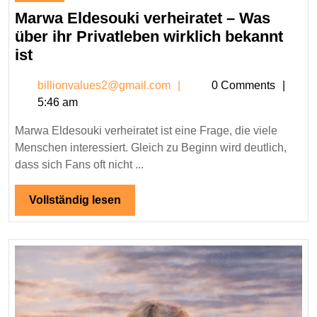
18,
Marwa Eldesouki verheiratet – Was
2026
über ihr Privatleben wirklich bekannt
Marwa
ist
Eldesouki
billionvalues2@gmail.c
billionvalues2@gmail.com
0 Comments
verheiratet
5:46 am
–
Was
Marwa Eldesouki verheiratet ist eine Frage, die viele
über
Menschen interessiert. Gleich zu Beginn wird deutlich,
ihr
dass sich Fans oft nicht ...
Privatleben
wirklich
Vollständig
Vollständig lesen
lesen
bekannt
ist