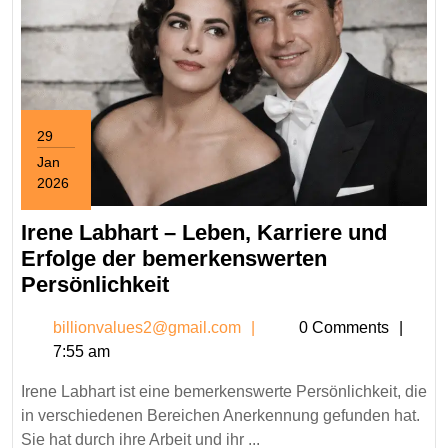
29
Jan
2026
January
29,
Irene Labhart – Leben, Karriere und
2026
Erfolge der bemerkenswerten
Irene
Persönlichkeit
Labhart
billionvalues2@gmail.c
billionvalues2@gmail.com
0 Comments
–
7:55 am
Leben,
Karriere
Irene Labhart ist eine bemerkenswerte Persönlichkeit, die
und
in verschiedenen Bereichen Anerkennung gefunden hat.
Erfolge
Sie hat durch ihre Arbeit und ihr ...