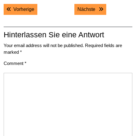
Post
Previous post:
Next post:
Vorherige
Nächste
navigation
Hinterlassen Sie eine Antwort
Your email address will not be published.
Required fields are
marked
*
Comment
*