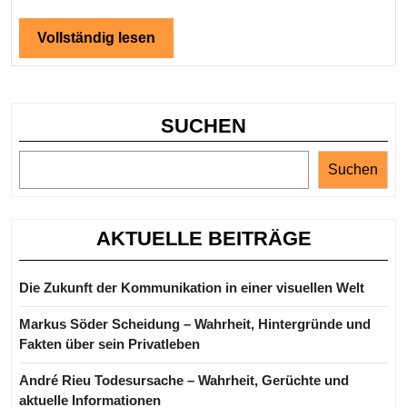
der
bemerkenswerten
Vollständig
Vollständig lesen
lesen
Persönlichkeit
SUCHEN
Suchen
AKTUELLE BEITRÄGE
Die Zukunft der Kommunikation in einer visuellen Welt
Markus Söder Scheidung – Wahrheit, Hintergründe und
Fakten über sein Privatleben
André Rieu Todesursache – Wahrheit, Gerüchte und
aktuelle Informationen