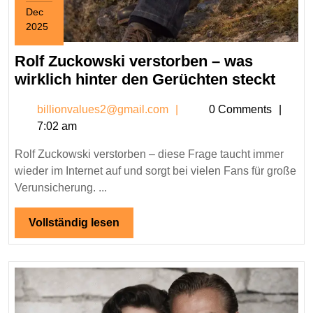
Dec
2025
December
30,
Rolf Zuckowski verstorben – was
2025
Rolf
wirklich hinter den Gerüchten steckt
Zuck
billionvalues2@gmail.c
billionvalues2@gmail.com
0 Comments
vers
7:02 am
–
was
Rolf Zuckowski verstorben – diese Frage taucht immer
wirkl
wieder im Internet auf und sorgt bei vielen Fans für große
hinte
Verunsicherung. ...
den
Gerü
Vollständig
Vollständig lesen
lesen
steck