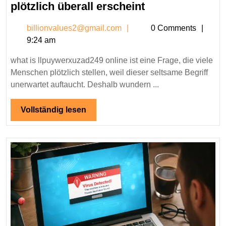
what
plötzlich überall erscheint
is
billionvalues2@gmail.c
billionvalues2@gmail.com
0 Comments
llpuywerxuzad2
9:24 am
online
–
what is llpuywerxuzad249 online ist eine Frage, die viele
Warum
Menschen plötzlich stellen, weil dieser seltsame Begriff
dieser
unerwartet auftaucht. Deshalb wundern ...
seltsame
Begriff
Vollständig
Vollständig lesen
lesen
plötzlich
überall
erscheint