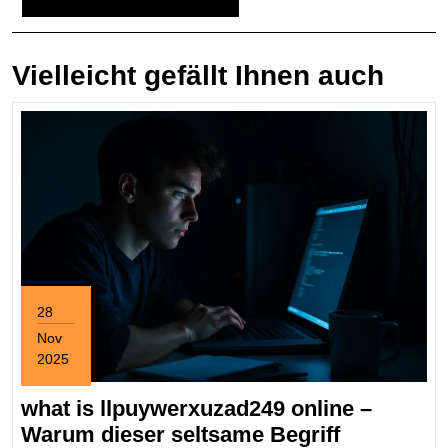
Vielleicht gefällt Ihnen auch
28
Nov
2025
November
28,
what is llpuywerxuzad249 online –
2025
Warum dieser seltsame Begriff