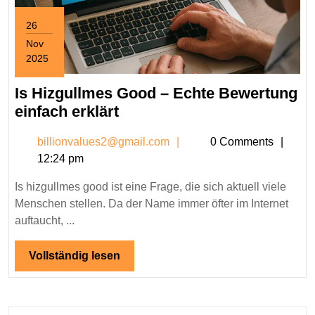
26
Nov
2025
November
26,
Is Hizgullmes Good – Echte Bewertung
2025
Is
einfach erklärt
Hizgullmes
billionvalues2@gmail.c
billionvalues2@gmail.com
0 Comments
Good
12:24 pm
–
Echte
Is hizgullmes good ist eine Frage, die sich aktuell viele
Bewertung
Menschen stellen. Da der Name immer öfter im Internet
einfach
auftaucht, ...
erklärt
Vollständig
Vollständig lesen
lesen