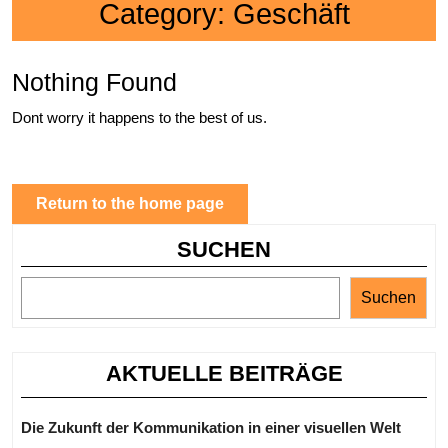
Category:
Geschäft
Nothing Found
Dont worry it happens to the best of us.
Return
Return to the home page
to
SUCHEN
the
home
Suchen
page
AKTUELLE BEITRÄGE
Die Zukunft der Kommunikation in einer visuellen Welt