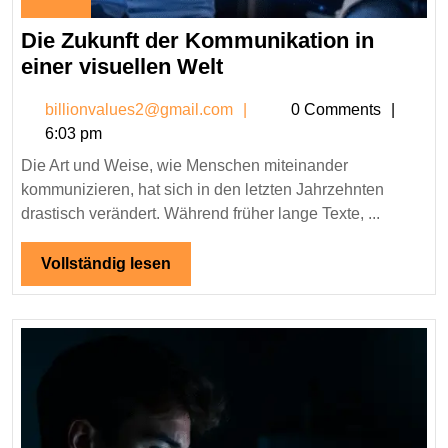
March
Die Zukunft der Kommunikation in
5,
2026
Die
einer visuellen Welt
Zukunft
billionvalues2@gmail.co
billionvalues2@gmail.com
0 Comments
der
6:03 pm
Kommunikation
Die Art und Weise, wie Menschen miteinander
in
kommunizieren, hat sich in den letzten Jahrzehnten
einer
drastisch verändert. Während früher lange Texte, ...
visuellen
Welt
Vollständig
Vollständig lesen
lesen