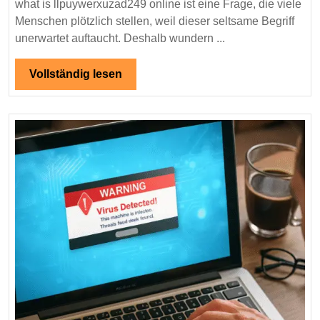
what is llpuywerxuzad249 online ist eine Frage, die viele
–
Menschen plötzlich stellen, weil dieser seltsame Begriff
Warum
unerwartet auftaucht. Deshalb wundern ...
dieser
seltsame
Vollständig
Vollständig lesen
Begriff
lesen
plötzlich
überall
erscheint