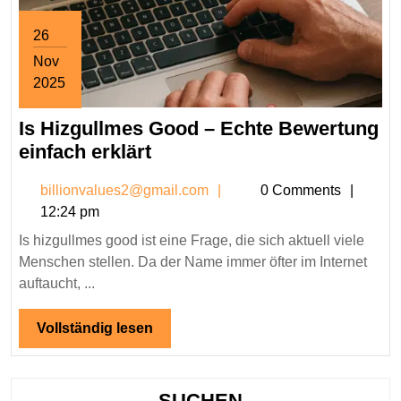
26
Nov
2025
November
Is Hizgullmes Good – Echte Bewertung
26,
2025
Is
einfach erklärt
Hizgullmes
billionvalues2@gmail.co
billionvalues2@gmail.com
0 Comments
Good
12:24 pm
–
Is hizgullmes good ist eine Frage, die sich aktuell viele
Echte
Menschen stellen. Da der Name immer öfter im Internet
Bewertung
auftaucht, ...
einfach
erklärt
Vollständig
Vollständig lesen
lesen
SUCHEN