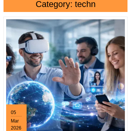
Category:
techn
05
Mar
2026