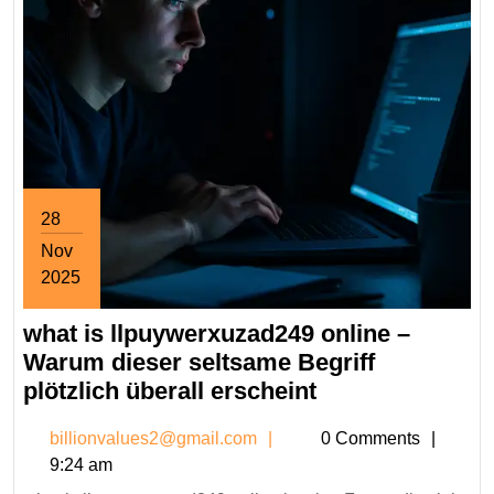
28
Nov
2025
November
what is llpuywerxuzad249 online –
28,
2025
Warum dieser seltsame Begriff
what
plötzlich überall erscheint
is
billionvalues2@gmail.co
billionvalues2@gmail.com
0 Comments
llpuywerxuzad2
9:24 am
online