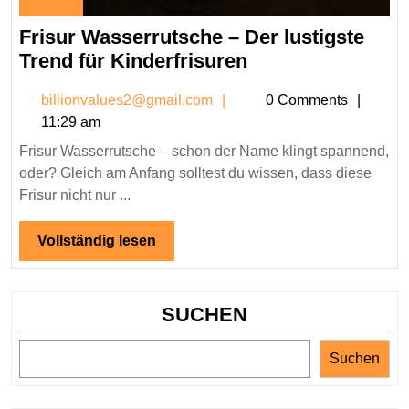
November
Frisur Wasserrutsche – Der lustigste
24,
2025
Frisur
Trend für Kinderfrisuren
Wasserrutsche
billionvalues2@gmail.co
billionvalues2@gmail.com
0 Comments
–
11:29 am
Der
Frisur Wasserrutsche – schon der Name klingt spannend,
lustigste
oder? Gleich am Anfang solltest du wissen, dass diese
Trend
Frisur nicht nur ...
für
Kinderfrisuren
Vollständig
Vollständig lesen
lesen
SUCHEN
Suchen