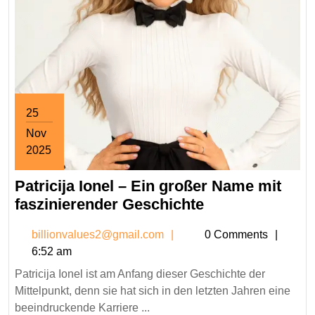
25
Nov
2025
November
Patricija Ionel – Ein großer Name mit
25,
2025
Patricija
faszinierender Geschichte
Ionel
billionvalues2@gmail.co
billionvalues2@gmail.com
0 Comments
–
6:52 am
Ein
Patricija Ionel ist am Anfang dieser Geschichte der
großer
Mittelpunkt, denn sie hat sich in den letzten Jahren eine
Name
beeindruckende Karriere ...
mit