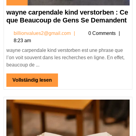
November
wayne carpendale kind verstorben : Ce
30,
2025
wa
que Beaucoup de Gens Se Demandent
ca
billionvalues2@gmail.co
billionvalues2@gmail.com
0 Comments
ki
8:23 am
ve
wayne carpendale kind verstorben est une phrase que
:
l’on voit souvent dans les recherches en ligne. En effet,
Ce
beaucoup de ...
qu
Be
Vollständig
Vollständig lesen
de
lesen
Ge
Se
De