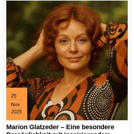
25
Nov
2025
November
Marion Glatzeder – Eine besondere
25,
2025