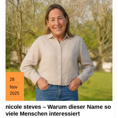
erscheint
28
Nov
2025
November
nicole steves – Warum dieser Name so
28,
2025
nicole
viele Menschen interessiert