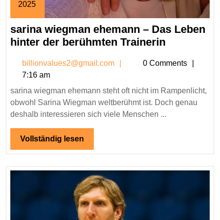
2025
November
sarina wiegman ehemann – Das Leben
27,
2025
sarina
hinter der berühmten Trainerin
wiegman
billionvalues2@gmail.co
billionvalues2@gmail.com
0 Comments
ehemann
7:16 am
–
sarina wiegman ehemann steht oft nicht im Rampenlicht,
Das
obwohl Sarina Wiegman weltberühmt ist. Doch genau
Leben
deshalb interessieren sich viele Menschen ...
hinter
der
Vollständig
Vollständig lesen
berühmten
lesen
Trainerin