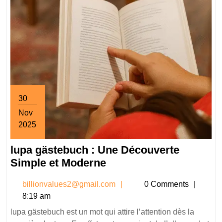
30
Nov
2025
November
lupa gästebuch : Une Découverte
30,
2025
lupa
Simple et Moderne
gästebuch
billionvalues2@gmail.co
billionvalues2@gmail.com
0 Comments
:
8:19 am
Une
lupa gästebuch est un mot qui attire l’attention dès la
Découverte