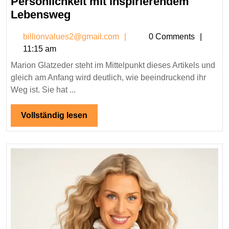
Persönlichkeit mit inspirierendem
Marion
Lebensweg
Glatzeder
billionvalues2@gmail.co
billionvalues2@gmail.com
0 Comments
–
11:15 am
Eine
Marion Glatzeder steht im Mittelpunkt dieses Artikels und
besondere
gleich am Anfang wird deutlich, wie beeindruckend ihr
Persönlichkeit
Weg ist. Sie hat ...
mit
inspirierendem
Vollständig
Vollständig lesen
Lebensweg
lesen