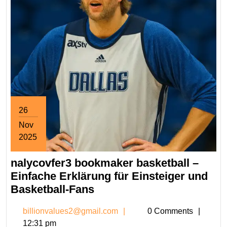
26
Nov
2025
November
nalycovfer3 bookmaker basketball –
26,
2025
Einfache Erklärung für Einsteiger und
nalycovfer3
Basketball-Fans
bookmaker
billionvalues2@gmail.co
billionvalues2@gmail.com
0 Comments
basketball
12:31 pm