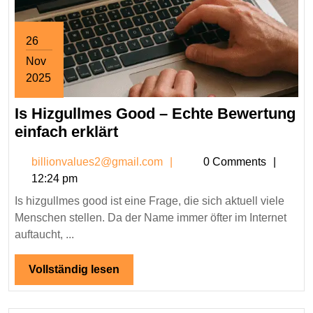
26
Nov
2025
November
Is Hizgullmes Good – Echte Bewertung
26,
2025
Is
einfach erklärt
Hizgullmes
billionvalues2@gmail.co
billionvalues2@gmail.com
0 Comments
Good
12:24 pm
–
Is hizgullmes good ist eine Frage, die sich aktuell viele
Echte
Menschen stellen. Da der Name immer öfter im Internet
Bewertung
auftaucht, ...
einfach
erklärt
Vollständig
Vollständig lesen
lesen