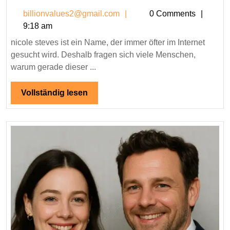
steves
billionvalues2@gmail.co
billionvalues2@gmail.com
0 Comments
–
9:18 am
Warum
nicole steves ist ein Name, der immer öfter im Internet
dieser
gesucht wird. Deshalb fragen sich viele Menschen,
Name
warum gerade dieser ...
so
viele
Vollständig
Vollständig lesen
Menschen
lesen
interessiert