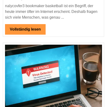
–
nalycovfer3 bookmaker basketball ist ein Begriff, der
Einfache
heute immer öfter im Internet erscheint. Deshalb fragen
Erklärung
sich viele Menschen, was genau ...
für
Einsteiger
Vollständig
Vollständig lesen
und
lesen
Basketball-
Fans