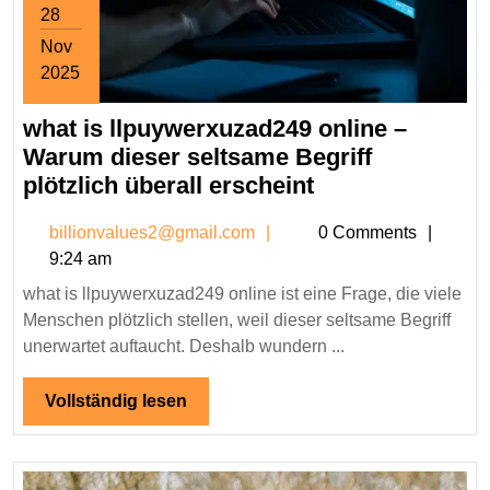
28
Nov
2025
November
what is llpuywerxuzad249 online –
28,
2025
Warum dieser seltsame Begriff
what
plötzlich überall erscheint
is
billionvalues2@gmail.co
billionvalues2@gmail.com
0 Comments
llpuywerxuzad2
9:24 am
online
what is llpuywerxuzad249 online ist eine Frage, die viele
–
Menschen plötzlich stellen, weil dieser seltsame Begriff
Warum
unerwartet auftaucht. Deshalb wundern ...
dieser
seltsame
Vollständig
Vollständig lesen
Begriff
lesen
plötzlich
überall