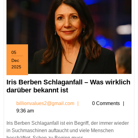
05
Dec
2025
December
5,
Iris Berben Schlaganfall – Was wirklich
2025
Iris
darüber bekannt ist
Berben
billionvalues2@gmail.c
billionvalues2@gmail.com
0 Comments
Schlaganfall
9:36 am
–
Was
Iris Berben Schlaganfall ist ein Begriff, der immer wieder
wirklich
in Suchmaschinen auftaucht und viele Menschen
darüber
beschäftigt. Schon zu Beginn muss ...