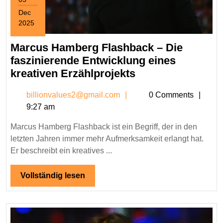
Dec
2025
December
5,
Marcus Hamberg Flashback – Die
2025
faszinierende Entwicklung eines
Marcus
kreativen Erzählprojekts
Hamberg
billionvalues2@gmail.c
billionvalues2@gmail.com
0 Comments
Flashback
9:27 am
–
Die
Marcus Hamberg Flashback ist ein Begriff, der in den
faszinierende
letzten Jahren immer mehr Aufmerksamkeit erlangt hat.
Entwicklung
Er beschreibt ein kreatives ...
eines
kreativen
Vollständig
Vollständig lesen
lesen
Erzählprojekts