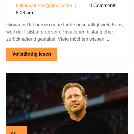
Di
billionvalues2@gmail.c
billionvalues2@gmail.com
0 Comments
Lorenzo
8:03 am
neue
Liebe:
Giovanni Di Lorenzo neue Liebe beschäftigt viele Fans,
Alles
weil der Fußballprofi sein Privatleben bislang eher
über
zurückhaltend gestaltet. Viele möchten wissen, ...
sein
Privatleben
Vollständig
Vollständig lesen
lesen
und
seine
Beziehung
05