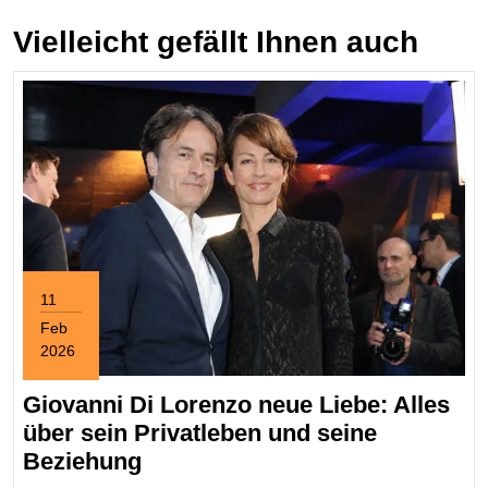
Vielleicht gefällt Ihnen auch
11
Feb
2026
February
11,
Giovanni Di Lorenzo neue Liebe: Alles
2026
über sein Privatleben und seine
Giovanni
Beziehung