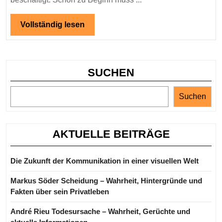
bekannt
ist
Vollständig
Vollständig lesen
lesen
SUCHEN
Suchen
AKTUELLE BEITRÄGE
Die Zukunft der Kommunikation in einer visuellen Welt
Markus Söder Scheidung – Wahrheit, Hintergründe und
Fakten über sein Privatleben
André Rieu Todesursache – Wahrheit, Gerüchte und