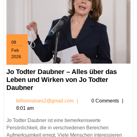
08
Feb
2026
February
8,
Jo Todter Daubner – Alles über das
2026
Leben und Wirken von Jo Todter
Jo
Daubner
Todter
billionvalues2@gmail.c
billionvalues2@gmail.com
0 Comments
Daubner
8:01 am
–
Alles
Jo Todter Daubner ist eine bemerkenswerte
über
Persönlichkeit, die in verschiedenen Bereichen
das
Aufmerksamkeit erregt. Viele Menschen interessieren