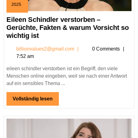
2025
December
4,
Eileen Schindler verstorben –
2025
Gerüchte, Fakten & warum Vorsicht so
Eileen
wichtig ist
Schindler
billionvalues2@gmail.c
billionvalues2@gmail.com
0 Comments
verstorben
7:52 am
–
Gerüchte,
eileen schindler verstorben ist ein Begriff, den viele
Fakten
Menschen online eingeben, weil sie nach einer Antwort
&
auf ein sensibles Thema ...
warum
Vorsicht
Vollständig
Vollständig lesen
lesen
so
wichtig
ist