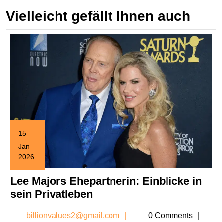
Vielleicht gefällt Ihnen auch
15
Jan
2026
January
15,
Lee Majors Ehepartnerin: Einblicke in
2026
Lee
sein Privatleben
Majors
billionvalues2@gmail.c
billionvalues2@gmail.com
0 Comments
Ehepartnerin: