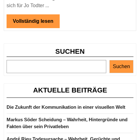
Leben
sich für Jo Todter ...
und
Vollständig
Vollständig lesen
Wirken
lesen
von
Jo
Todter
SUCHEN
Daubner
Suchen
AKTUELLE BEITRÄGE
Die Zukunft der Kommunikation in einer visuellen Welt
Markus Söder Scheidung – Wahrheit, Hintergründe und
Fakten über sein Privatleben
André Rieu Todesursache – Wahrheit, Gerüchte und