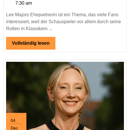
7:30 am
Einblicke
in
Lee Majors Ehepartnerin ist ein Thema, das viele Fans
sein
interessiert, weil der Schauspieler vor allem durch seine
Privatleben
Rollen in Klassikern ...
Vollständig
Vollständig lesen
lesen
04
Dec