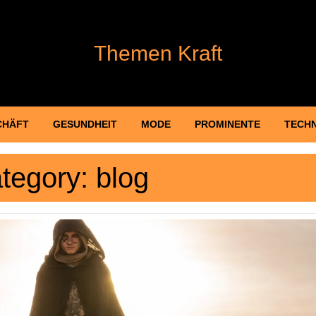
Themen Kraft
CHÄFT
GESUNDHEIT
MODE
PROMINENTE
TECH
tegory:
blog