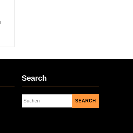
...
Search
Search
for: