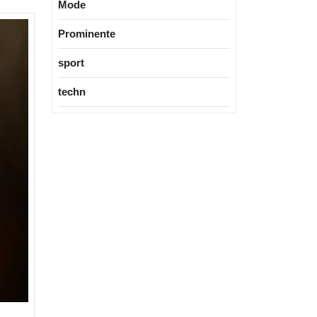
Mode
verständliche
Einordnung
Prominente
für
sport
Fans
techn