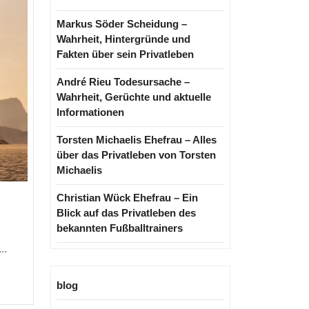
Markus Söder Scheidung –
Wahrheit, Hintergründe und
Fakten über sein Privatleben
André Rieu Todesursache –
Wahrheit, Gerüchte und aktuelle
Informationen
Torsten Michaelis Ehefrau – Alles
über das Privatleben von Torsten
Michaelis
Dune
Christian Wück Ehefrau – Ein
2
Blick auf das Privatleben des
bekannten Fußballtrainers
Netflix
–
..
Start,
Erwartungen
blog
und