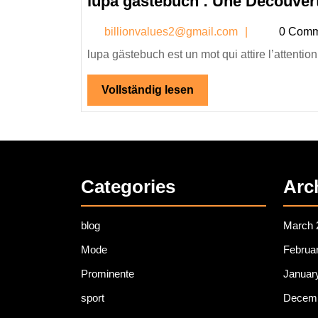
lupa gästebuch : Une Découver
2025
billionval
billionvalues2@gmail.com
0 Comm
lupa gästebuch est un mot qui attire l’attention
Vollständig
Vollständig lesen
lesen
Categories
Arc
blog
March 
Mode
Februa
Prominente
Januar
sport
Decemb