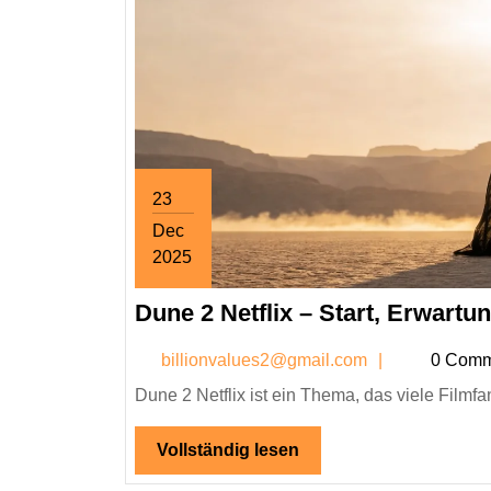
23
Dec
2025
December
Dune 2 Netflix – Start, Erwart
23,
2025
billionval
billionvalues2@gmail.com
0 Comm
Dune 2 Netflix ist ein Thema, das viele Filmfa
Vollständig
Vollständig lesen
lesen