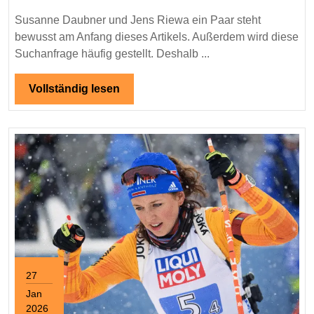
Riewa
Susanne Daubner und Jens Riewa ein Paar steht
ein
bewusst am Anfang dieses Artikels. Außerdem wird diese
Paar
Suchanfrage häufig gestellt. Deshalb ...
–
Einordnung,
Vollständig
Vollständig lesen
lesen
Respekt
und
öffentliche
Wahrnehmung
27
Jan
2026