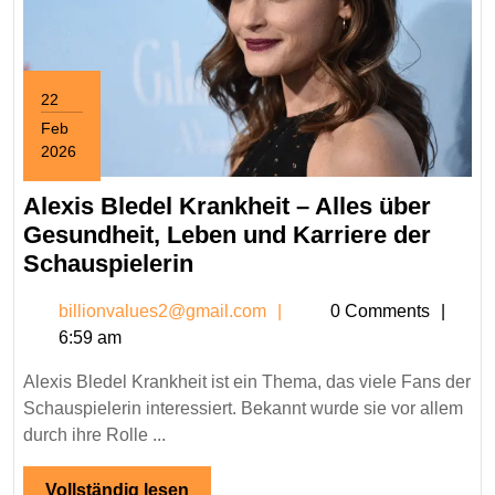
22
Feb
2026
February
22,
Alexis Bledel Krankheit – Alles über
2026
Gesundheit, Leben und Karriere der
Alexis
Schauspielerin
Bledel
billionvalues2@gmail.c
billionvalues2@gmail.com
0 Comments
Krankheit
6:59 am
–
Alles
Alexis Bledel Krankheit ist ein Thema, das viele Fans der
über
Schauspielerin interessiert. Bekannt wurde sie vor allem
Gesundheit,
durch ihre Rolle ...
Leben
und
Vollständig
Vollständig lesen