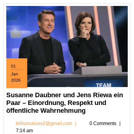
01
Jan
2026
January
1,
Susanne Daubner und Jens Riewa ein
2026
Paar – Einordnung, Respekt und
Susanne
öffentliche Wahrnehmung
Daubner
billionvalues2@gmail.c
billionvalues2@gmail.com
0 Comments
und
7:14 am
Jens