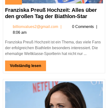
January
27,
Franziska Preuß Hochzeit: Alles über
2026
Franzis
den großen Tag der Biathlon-Star
Preuß
billionvalues2@gmail.c
billionvalues2@gmail.com
0 Comments
Hochzeit
8:06 am
Alles
über
Franziska Preuß Hochzeit ist ein Thema, das viele Fans
den
der erfolgreichen Biathletin besonders interessiert. Die
großen
ehemalige Weltklasse-Sportlerin hat nicht nur ...
Tag
der
Vollständig
Vollständig lesen
lesen
Biathlon
Star