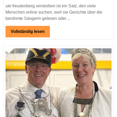
–
ute freudenberg verstorben ist ein Satz, den viele
Die
Menschen online suchen, weil sie Gerüchte über die
Wahrh
berühmte Sängerin gelesen oder ...
über
Gerüc
Vollständig
Vollständig lesen
und
lesen
Fakte