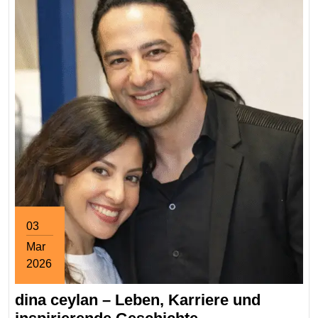
03
Mar
2026
March
dina ceylan – Leben, Karriere und
3,
2026
dina