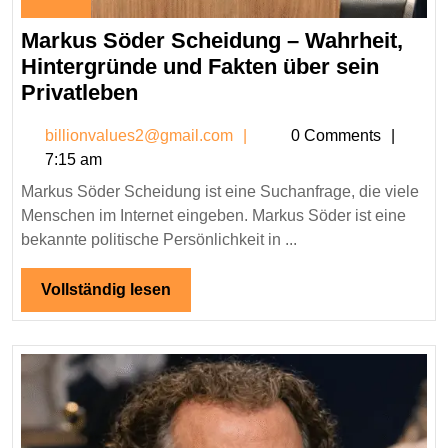
March
Markus Söder Scheidung – Wahrheit,
5,
2026
Hintergründe und Fakten über sein
Markus
Privatleben
Söder
billionvalues2@gmail.co
billionvalues2@gmail.com
0 Comments
Scheidung
7:15 am
–
Markus Söder Scheidung ist eine Suchanfrage, die viele
Wahrheit,
Menschen im Internet eingeben. Markus Söder ist eine
Hintergründe
bekannte politische Persönlichkeit in ...
und
Fakten
Vollständig
Vollständig lesen
über
lesen
sein
Privatleben