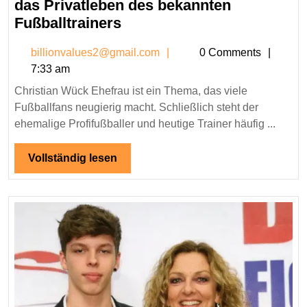
2026
das Privatleben des bekannten
Christian
Fußballtrainers
Wück
billionvalues2@gmail.co
billionvalues2@gmail.com
0 Comments
Ehefrau
7:33 am
–
Christian Wück Ehefrau ist ein Thema, das viele
Ein
Fußballfans neugierig macht. Schließlich steht der
Blick
ehemalige Profifußballer und heutige Trainer häufig ...
auf
das
Vollständig
Vollständig lesen
Privatleben
lesen
des
bekannten
Fußballtrainers