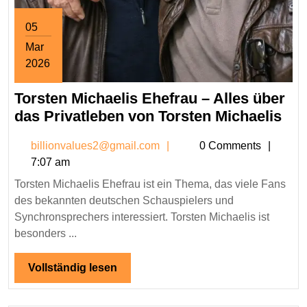
05
Mar
2026
March
Torsten Michaelis Ehefrau – Alles über
5,
2026
Tor
das Privatleben von Torsten Michaelis
Mic
billionvalues2@gmail.co
billionvalues2@gmail.com
0 Comments
Ehe
7:07 am
–
Torsten Michaelis Ehefrau ist ein Thema, das viele Fans
All
des bekannten deutschen Schauspielers und
übe
Synchronsprechers interessiert. Torsten Michaelis ist
das
besonders ...
Pri
von
Vollständig
Vollständig lesen
Tor
lesen
Mic