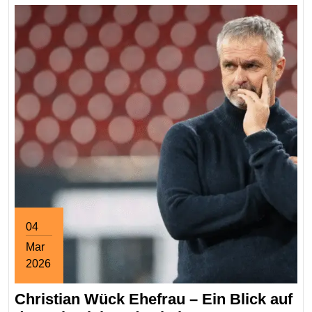
04
Mar
2026
March
Christian Wück Ehefrau – Ein Blick auf
4,