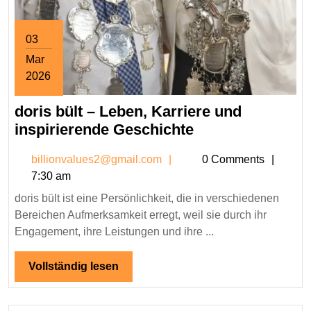
03
Mar
2026
March
doris bült – Leben, Karriere und
3,
2026
doris
inspirierende Geschichte
bült
billionvalues2@gmail.co
billionvalues2@gmail.com
0 Comments
–
7:30 am
Leben,
doris bült ist eine Persönlichkeit, die in verschiedenen
Karriere
Bereichen Aufmerksamkeit erregt, weil sie durch ihr
und
Engagement, ihre Leistungen und ihre ...
inspirierende
Geschichte
Vollständig
Vollständig lesen
lesen