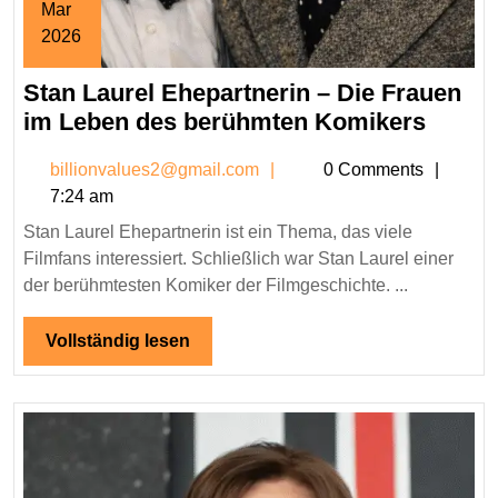
Mar
2026
March
Stan Laurel Ehepartnerin – Die Frauen
4,
2026
Stan
im Leben des berühmten Komikers
Laurel
billionvalues2@gmail.co
billionvalues2@gmail.com
0 Comments
Ehepa
7:24 am
–
Stan Laurel Ehepartnerin ist ein Thema, das viele
Die
Filmfans interessiert. Schließlich war Stan Laurel einer
Fraue
der berühmtesten Komiker der Filmgeschichte. ...
im
Leben
Vollständig
Vollständig lesen
des
lesen
berüh
Komik