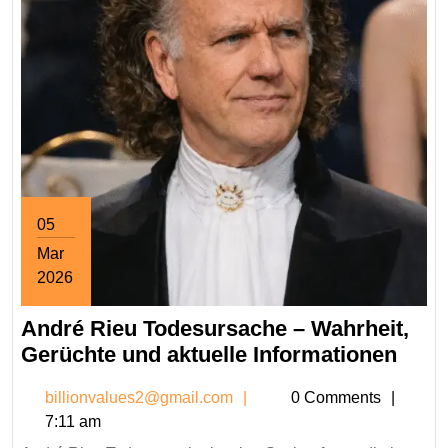
05
Mar
2026
March
André Rieu Todesursache – Wahrheit,
5,
2026
Andr
Gerüchte und aktuelle Informationen
Rieu
billionvalues2@gmail.co
billionvalues2@gmail.com
0 Comments
Tode
7:11 am
–