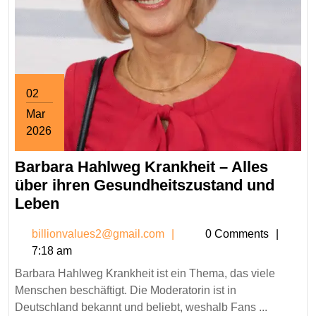
02
Mar
2026
March
Barbara Hahlweg Krankheit – Alles
2,
2026
über ihren Gesundheitszustand und
Barbara
Leben
Hahlweg
billionvalues2@gmail.co
billionvalues2@gmail.com
0 Comments
Krankheit
7:18 am
–
Barbara Hahlweg Krankheit ist ein Thema, das viele
Alles
Menschen beschäftigt. Die Moderatorin ist in
über
Deutschland bekannt und beliebt, weshalb Fans ...
ihren