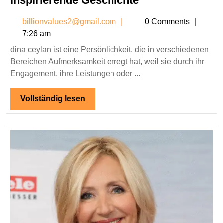
inspirierende Geschichte
ceylan
billionvalues2@gmail.co
billionvalues2@gmail.com
0 Comments
–
7:26 am
Leben,
dina ceylan ist eine Persönlichkeit, die in verschiedenen
Karriere
Bereichen Aufmerksamkeit erregt hat, weil sie durch ihr
und
Engagement, ihre Leistungen oder ...
inspirierende
Geschichte
Vollständig
Vollständig lesen
lesen