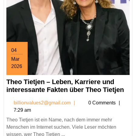
04
Mar
2026
March
Theo Tietjen – Leben, Karriere und
4,
2026
The
interessante Fakten über Theo Tietjen
Tiet
billionvalues2@gmail.co
billionvalues2@gmail.com
0 Comments
–
7:29 am
Leb
Theo Tietjen ist ein Name, nach dem immer mehr
Kar
Menschen im Internet suchen. Viele Leser möchten
und
wissen, wer Theo Tietjen ...