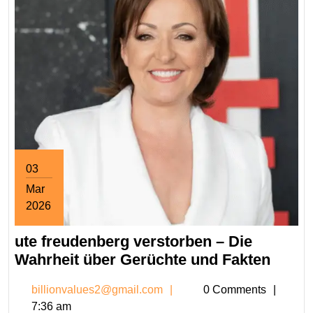
03
Mar
2026
March
ute freudenberg verstorben – Die
3,
2026
ute
Wahrheit über Gerüchte und Fakten
freud
billionvalues2@gmail.co
billionvalues2@gmail.com
0 Comments
verst
7:36 am