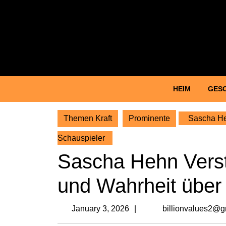
Skip
to
content
Skip
to
content
HEIM
GES
Themen Kraft
Prominente
Sascha Heh
Schauspieler
Sascha Hehn Verst
und Wahrheit über
January
January 3, 2026
billionvalues2@g
3,