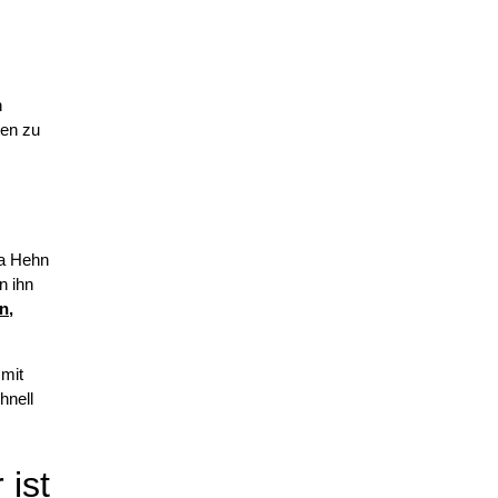
n
ten zu
ha Hehn
n ihn
n,
 mit
hnell
ist