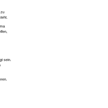
 zu
teht.
hema
lfen,
t sein.
n
eren.