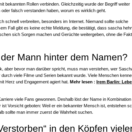
mit bekannten Rollen verbinden. Gleichzeitig wurde der Begriff weiter
en oder falsch verstanden haben, worum es wirklich geht.
ch schnell verbreiten, besonders im Internet. Niemand sollte solche
em Fall gibt es keine echte Meldung, die bestätigt, dass sascha heh
Menschen sich Sorgen machen und Gerüchte weitergeben, ohne die Fak
t der Mann hinter dem Namen?
ck, aber bevor man darüber spricht, muss man verstehen, wer Sasc
der durch viele Filme und Serien bekannt wurde. Viele Menschen kenne
t mit Herz und Engagement agiert hat.
Mehr lesen :
Irem Barlin: Lebe
arriere viele Fans gewonnen. Deshalb löst der Name in Kombination
ist Vorsicht geboten: Weil er ein bekannter Mensch ist, entstehen sc
alb sollte man immer zuerst die Wahrheit suchen.
storben“ in den Köpfen vieler 