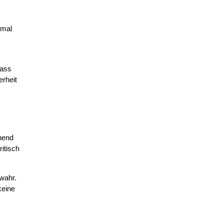
hmal
dass
erheit
chend
ritisch
 wahr.
keine