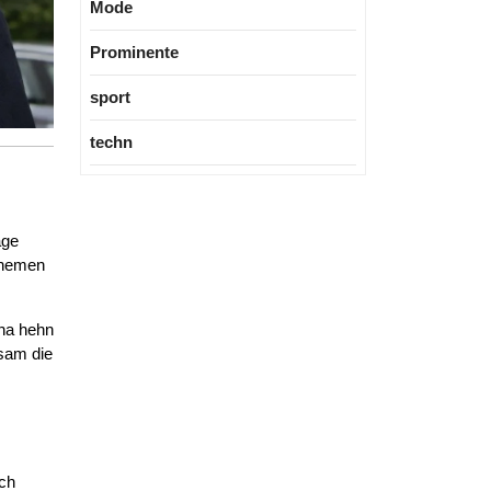
Mode
Prominente
sport
techn
äge
 Themen
cha hehn
lsam die
ach