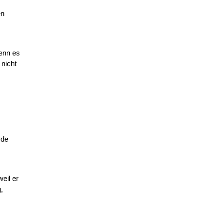
en
wenn es
 nicht
rde
eil er
,