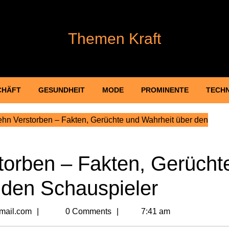
Themen Kraft
CHÄFT
GESUNDHEIT
MODE
PROMINENTE
TECH
n Verstorben – Fakten, Gerüchte und Wahrheit über den
orben – Fakten, Gerücht
 den Schauspieler
billionvalues2@gmail.com
mail.com
0 Comments
7:41 am