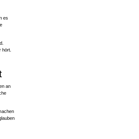
n es
le
d.
 hört.
t
en an
sche
 machen
 glauben