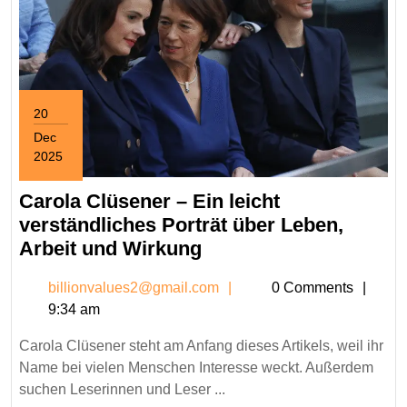
20
Dec
2025
December
20,
Carola Clüsener – Ein leicht
2025
verständliches Porträt über Leben,
Carola
Arbeit und Wirkung
Clüsener
billionvalues2@gmail.c
billionvalues2@gmail.com
0 Comments
–
9:34 am
Ein
leicht
Carola Clüsener steht am Anfang dieses Artikels, weil ihr
verständliches
Name bei vielen Menschen Interesse weckt. Außerdem
Porträt
suchen Leserinnen und Leser ...