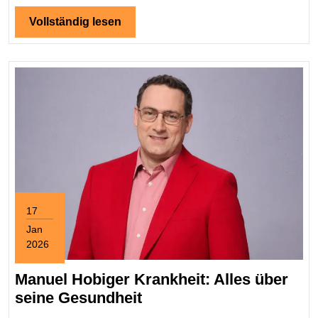
über
Leben,
Vollständig
Vollständig lesen
lesen
Arbeit
und
Wirkung
17
Jan
2026
January
17,
Manuel Hobiger Krankheit: Alles über
2026
Manuel
seine Gesundheit
Hobiger