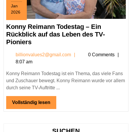
Jan
2026
January
25,
Konny Reimann Todestag – Ein
2026
Rückblick auf das Leben des TV-
Konny
Pioniers
Reimann
billionvalues2@gmail.c
billionvalues2@gmail.com
0 Comments
Todestag
8:07 am
–
Ein
Konny Reimann Todestag ist ein Thema, das viele Fans
Rückblick
und Zuschauer bewegt. Konny Reimann wurde vor allem
auf
durch seine TV-Auftritte ...
das
Leben
Vollständig
Vollständig lesen
lesen
des
TV-
Pioniers
SUCHEN