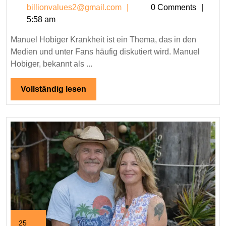
billionvalues2@gmail.c
billionvalues2@gmail.com
0 Comments
Krankheit:
5:58 am
Alles
über
Manuel Hobiger Krankheit ist ein Thema, das in den
seine
Medien und unter Fans häufig diskutiert wird. Manuel
Gesundheit
Hobiger, bekannt als ...
Vollständig
Vollständig lesen
lesen
25