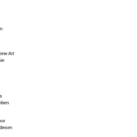
In
ine Art
Sie
ss
eiben
mor
 diesen