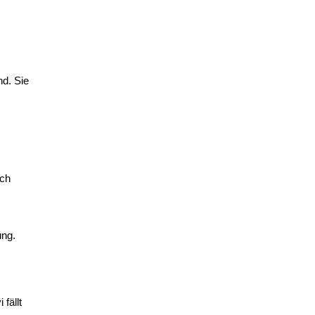
nd. Sie
uch
ung.
fällt