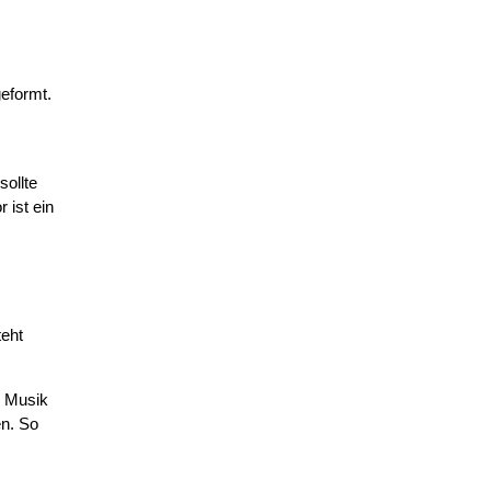
geformt.
sollte
 ist ein
teht
d Musik
en. So