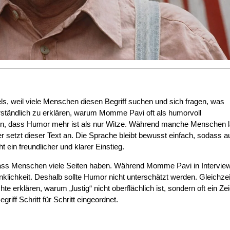
ls, weil viele Menschen diesen Begriff suchen und sich fragen, was
verständlich zu erklären, warum Momme Pavi oft als humorvoll
n, dass Humor mehr ist als nur Witze. Während manche Menschen l
r setzt dieser Text an. Die Sprache bleibt bewusst einfach, sodass a
t ein freundlicher und klarer Einstieg.
ass Menschen viele Seiten haben. Während Momme Pavi in Intervie
nklichkeit. Deshalb sollte Humor nicht unterschätzt werden. Gleichzeiti
e erklären, warum „lustig“ nicht oberflächlich ist, sondern oft ein Ze
griff Schritt für Schritt eingeordnet.