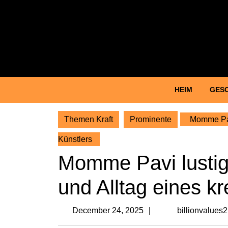
Skip
to
content
Skip
to
content
HEIM
GES
Themen Kraft
Prominente
Momme Pavi
Künstlers
Momme Pavi lustig
und Alltag eines kr
December
December 24, 2025
billionvalues
24,