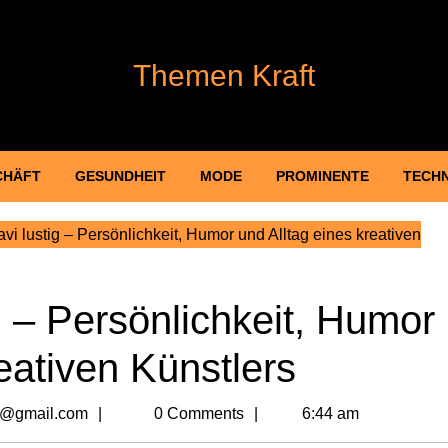
Themen Kraft
CHÄFT
GESUNDHEIT
MODE
PROMINENTE
TECH
 lustig – Persönlichkeit, Humor und Alltag eines kreativen
 – Persönlichkeit, Humor
eativen Künstlers
billionvalues2@gmail.com
2@gmail.com
0 Comments
6:44 am