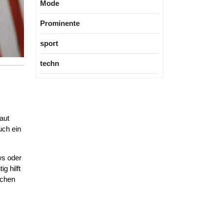
Mode
Prominente
sport
techn
aut
uch ein
ws oder
g hilft
ichen