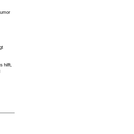
 Humor
gt
hilft,
d