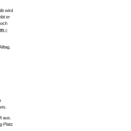
lb wird
ibt er
noch
en –
lltag.
r
ans.
t aus.
g Platz