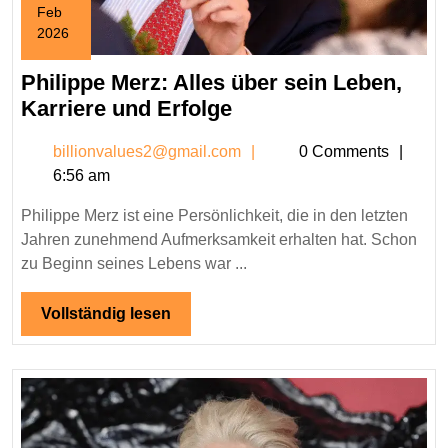
Feb
2026
February
21,
Philippe Merz: Alles über sein Leben,
2026
Philippe
Karriere und Erfolge
Merz:
billionvalues2@gmail.c
billionvalues2@gmail.com
0 Comments
Alles
6:56 am
über
sein
Philippe Merz ist eine Persönlichkeit, die in den letzten
Leben,
Jahren zunehmend Aufmerksamkeit erhalten hat. Schon
Karriere
zu Beginn seines Lebens war ...
und
Erfolge
Vollständig
Vollständig lesen
lesen