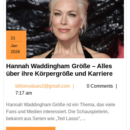
21
Jan
2026
January
21,
Hannah Waddingham Größe – Alles
2026
Hann
über ihre Körpergröße und Karriere
Wadd
billionvalues2@gmail.c
billionvalues2@gmail.com
0 Comments
Größ
7:17 am
–
Alles
Hannah Waddingham Größe ist ein Thema, das viele
über
Fans und Medien interessiert. Die Schauspielerin,
ihre
bekannt aus Serien wie „Ted Lasso“, ...
Körpe