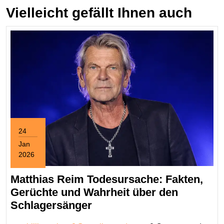
Vielleicht gefällt Ihnen auch
24
Jan
2026
January
24,
Matthias Reim Todesursache: Fakten,
2026
Gerüchte und Wahrheit über den
Matthias
Schlagersänger
Reim