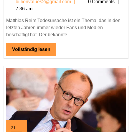
billionvalues2@gmail.c
billionvalues2@gmail.com
0 Comments
Todesursache:
7:36 am
Fakten,
Gerüchte
Matthias Reim Todesursache ist ein Thema, das in den
und
letzten Jahren immer wieder Fans und Medien
Wahrheit
beschäftigt hat. Der bekannte ...
über
den
Vollständig
Vollständig lesen
lesen
Schlagersänger
21