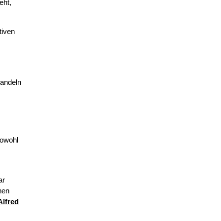
eht,
tiven
Handeln
sowohl
ar
nen
Alfred