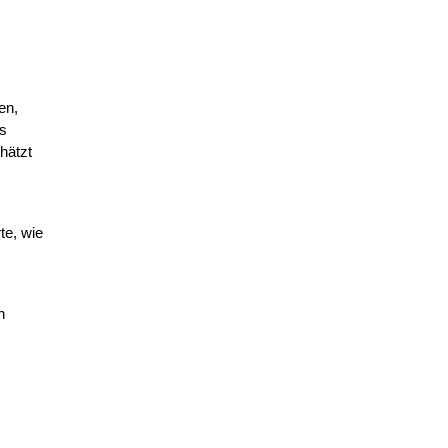
en,
ss
hätzt
te, wie
n