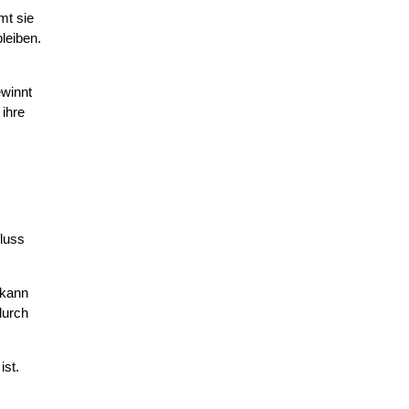
mt sie
bleiben.
ewinnt
 ihre
fluss
 kann
durch
ist.