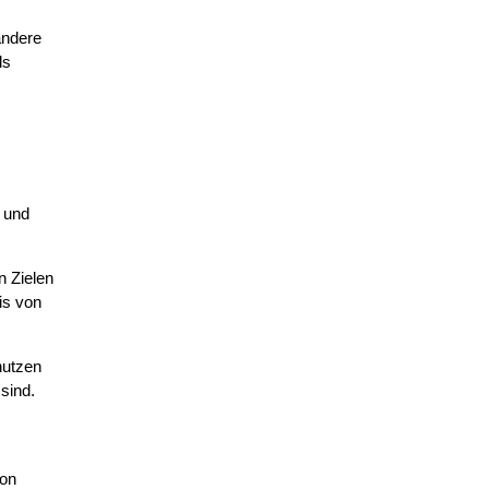
andere
ls
e und
 Zielen
is von
nutzen
sind.
von