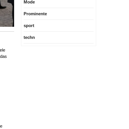
Mode
Prominente
sport
techn
ele
 das
re