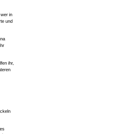
 wer in
rte und
ina
ihr
fen ihr,
äteren
ickeln
des