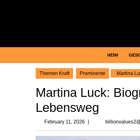
Skip
to
content
Skip
to
content
HEIM
GES
Themen Kraft
Prominente
Martina Lu
Martina Luck: Biogr
Lebensweg
February
February 11, 2026
billionvalues2
11,
2026