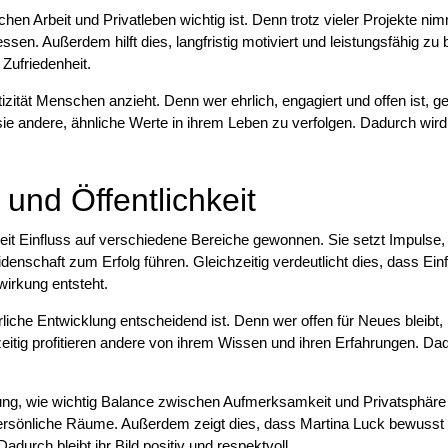
chen Arbeit und Privatleben wichtig ist. Denn trotz vieler Projekte nim
ssen. Außerdem hilft dies, langfristig motiviert und leistungsfähig zu 
Zufriedenheit.
izität Menschen anzieht. Denn wer ehrlich, engagiert und offen ist, g
sie andere, ähnliche Werte in ihrem Leben zu verfolgen. Dadurch wird
 und Öffentlichkeit
keit Einfluss auf verschiedene Bereiche gewonnen. Sie setzt Impulse,
denschaft zum Erfolg führen. Gleichzeitig verdeutlicht dies, dass Ein
wirkung entsteht.
rliche Entwicklung entscheidend ist. Denn wer offen für Neues bleibt,
eitig profitieren andere von ihrem Wissen und ihren Erfahrungen. Da
mung, wie wichtig Balance zwischen Aufmerksamkeit und Privatsphäre 
rsönliche Räume. Außerdem zeigt dies, dass Martina Luck bewusst
adurch bleibt ihr Bild positiv und respektvoll.