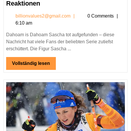
Dahoam
Reaktionen
is
billionvalues2@gmail.c
billionvalues2@gmail.com
0 Comments
Dahoam
6:10 am
Sascha
tot
Dahoam is Dahoam Sascha tot aufgefunden – diese
aufgefunden:
Nachricht hat viele Fans der beliebten Serie zutiefst
Hintergründe
erschüttert. Die Figur Sascha ...
und
Reaktionen
Vollständig
Vollständig lesen
lesen