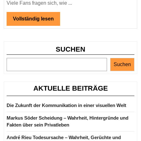
das
Viele Fans fragen sich, wie ...
Leben
und
Vollständig
Vollständig lesen
lesen
Gerüc
SUCHEN
Suchen
AKTUELLE BEITRÄGE
Die Zukunft der Kommunikation in einer visuellen Welt
Markus Söder Scheidung – Wahrheit, Hintergründe und
Fakten über sein Privatleben
André Rieu Todesursache – Wahrheit, Gerüchte und