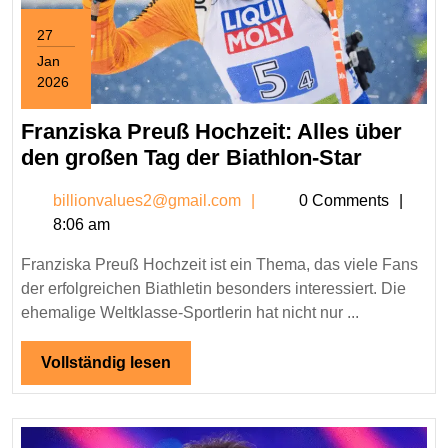
27
Jan
2026
January
27,
Franziska Preuß Hochzeit: Alles über
2026
Franzis
den großen Tag der Biathlon-Star
Preuß
billionvalues2@gmail.c
billionvalues2@gmail.com
0 Comments
Hochzeit
8:06 am
Alles
über
Franziska Preuß Hochzeit ist ein Thema, das viele Fans
den
der erfolgreichen Biathletin besonders interessiert. Die
großen
ehemalige Weltklasse-Sportlerin hat nicht nur ...
Tag
der
Vollständig
Vollständig lesen
lesen
Biathlon
Star