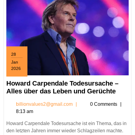
28
Jan
2026
January
28,
Howard Carpendale Todesursache –
2026
Howa
Alles über das Leben und Gerüchte
Carpe
billionvalues2@gmail.c
billionvalues2@gmail.com
0 Comments
Todes
8:13 am
–
Alles
Howard Carpendale Todesursache ist ein Thema, das in
über
den letzten Jahren immer wieder Schlagzeilen machte.