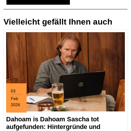
Vielleicht gefällt Ihnen auch
03
Feb
2026
February
3,
Dahoam is Dahoam Sascha tot
2026
aufgefunden: Hintergründe und