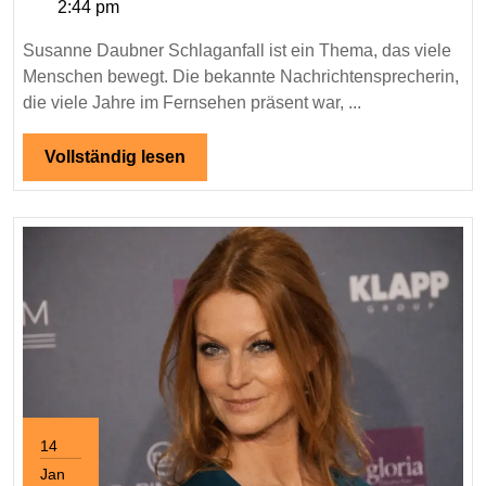
2:44 pm
–
Alles
Susanne Daubner Schlaganfall ist ein Thema, das viele
über
Menschen bewegt. Die bekannte Nachrichtensprecherin,
ihre
die viele Jahre im Fernsehen präsent war, ...
Gesu
und
Vollständig
Vollständig lesen
lesen
Gene
14
Jan