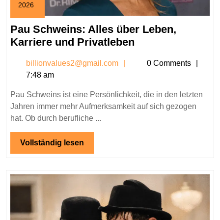
2026
January
14,
Pau Schweins: Alles über Leben,
2026
Pau
Karriere und Privatleben
Schweins:
billionvalues2@gmail.c
billionvalues2@gmail.com
0 Comments
Alles
7:48 am
über
Leben,
Pau Schweins ist eine Persönlichkeit, die in den letzten
Karriere
Jahren immer mehr Aufmerksamkeit auf sich gezogen
und
hat. Ob durch berufliche ...
Privatleben
Vollständig
Vollständig lesen
lesen