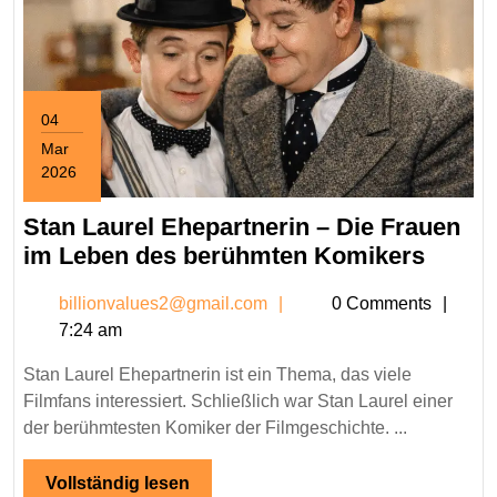
04
Mar
2026
March
4,
Stan Laurel Ehepartnerin – Die Frauen
2026
Stan
im Leben des berühmten Komikers
Laurel
billionvalues2@gmail.c
billionvalues2@gmail.com
0 Comments
Ehepa
7:24 am
–
Die
Stan Laurel Ehepartnerin ist ein Thema, das viele
Fraue
Filmfans interessiert. Schließlich war Stan Laurel einer
im
der berühmtesten Komiker der Filmgeschichte. ...
Leben
des
Vollständig
Vollständig lesen