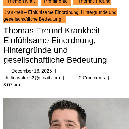
Themen Kraft
Prominente
Thomas Freund
Krankheit – Einfühlsame Einordnung, Hintergründe und
gesellschaftliche Bedeutung
Thomas Freund Krankheit –
Einfühlsame Einordnung,
Hintergründe und
gesellschaftliche Bedeutung
December
December 16, 2025
16,
billionvalues2@gmail.com
billionvalues2@gmail.com
0 Comments
2025
8:07 am