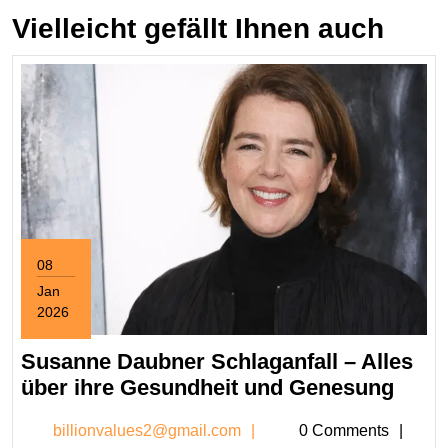
Vielleicht gefällt Ihnen auch
08
Jan
2026
January
8,
Susanne Daubner Schlaganfall – Alles
2026
Susa
über ihre Gesundheit und Genesung
Daub
billionvalues2@gmail.c
billionvalues2@gmail.com
0 Comments
Schla