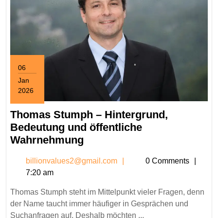
06
Jan
2026
January
6,
Thomas Stumph – Hintergrund,
2026
Bedeutung und öffentliche
Thomas
Wahrnehmung
Stumph
billionvalues2@gmail.c
billionvalues2@gmail.com
0 Comments
–
7:20 am
Hintergrund,
Bedeutung
Thomas Stumph steht im Mittelpunkt vieler Fragen, denn
und
der Name taucht immer häufiger in Gesprächen und
öffentliche
Suchanfragen auf. Deshalb möchten ...