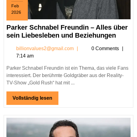
Feb
2026
February
26,
Parker Schnabel Freundin – Alles über
2026
Parker
sein Liebesleben und Beziehungen
Schna
billionvalues2@gmail.c
billionvalues2@gmail.com
0 Comments
Freund
7:14 am
–
Alles
Parker Schnabel Freundin ist ein Thema, das viele Fans
über
interessiert. Der berühmte Goldgräber aus der Reality-
sein
TV-Show „Gold Rush“ hat mit ...
Liebes
und
Vollständig
Vollständig lesen
lesen
Bezie