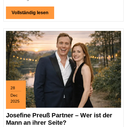
Wahrnehmung
Vollständig
Vollständig lesen
lesen
28
Dec
2025
December
28,
Josefine Preuß Partner – Wer ist der
2025
Josefine
Mann an ihrer Seite?