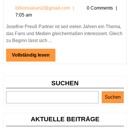
Preuß
billionvalues2@gmail.c
billionvalues2@gmail.com
0 Comments
Partner
7:05 am
–
Wer
Josefine Preuß Partner ist seit vielen Jahren ein Thema,
ist
das Fans und Medien gleichermaßen interessiert. Gleich
der
zu Beginn lässt sich ...
Mann
an
Vollständig
Vollständig lesen
lesen
ihrer
Seite?
SUCHEN
Suchen
AKTUELLE BEITRÄGE