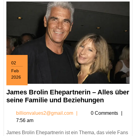
02
Feb
2026
February
2,
James Brolin Ehepartnerin – Alles über
2026
James
seine Familie und Beziehungen
Brolin
billionvalues2@gmail.c
billionvalues2@gmail.com
0 Comments
Ehepartne
7:56 am
–
Alles
James Brolin Ehepartnerin ist ein Thema, das viele Fans