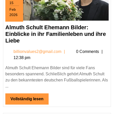
15
Feb
2026
February
15,
Almuth Schult Ehemann Bilder:
2026
Einblicke in ihr Familienleben und ihre
Almuth
Liebe
Schult
billionvalues2@gmail.c
billionvalues2@gmail.com
0 Comments
Ehemann
12:38 pm
Bilder:
Einblicke
Almuth Schult Ehemann Bilder sind für viele Fans
in
besonders spannend. Schließlich gehört Almuth Schult
ihr
zu den bekanntesten deutschen Fußballspielerinnen. Als
Familienleben
...
und
Vollständig
Vollständig lesen
ihre
lesen
Liebe