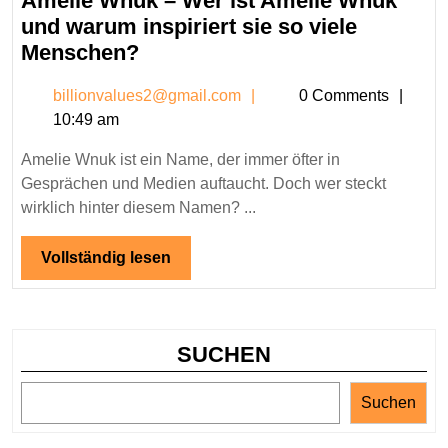
Amelie Wnuk – Wer ist Amelie Wnuk
2025
und warum inspiriert sie so viele
Amelie
Menschen?
Wnuk
billionvalues2@gmail.c
billionvalues2@gmail.com
0 Comments
–
10:49 am
Wer
ist
Amelie Wnuk ist ein Name, der immer öfter in
Amelie
Gesprächen und Medien auftaucht. Doch wer steckt
Wnuk
wirklich hinter diesem Namen? ...
und
warum
Vollständig
Vollständig lesen
lesen
inspiriert
sie
so
SUCHEN
viele
Menschen?
Suchen