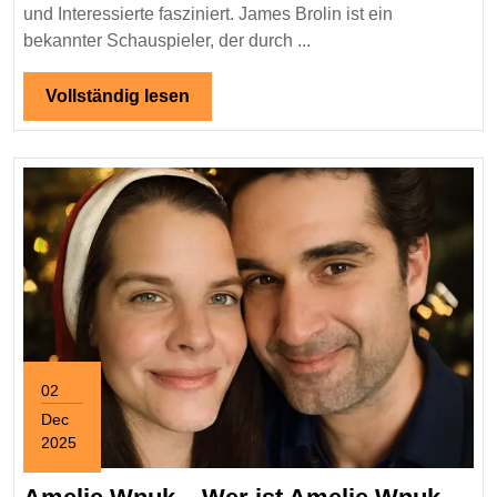
über
und Interessierte fasziniert. James Brolin ist ein
seine
bekannter Schauspieler, der durch ...
Familie
und
Vollständig
Vollständig lesen
lesen
Beziehun
02
Dec
2025
December
2,