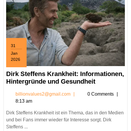
31
Jan
2026
January
31,
Dirk Steffens Krankheit: Informationen,
2026
Dirk
Hintergründe und Gesundheit
Steffens
billionvalues2@gmail.c
billionvalues2@gmail.com
0 Comments
Krankheit:
8:13 am
Information
Hintergrün
Dirk Steffens Krankheit ist ein Thema, das in den Medien
und
und bei Fans immer wieder für Interesse sorgt. Dirk
Gesundheit
Steffens ...