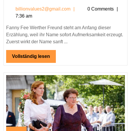
Fee
billionvalues2@gmail.c
billionvalues2@gmail.com
0 Comments
Werther
7:36 am
Freund
–
Fanny Fee Werther Freund steht am Anfang dieser
Eine
Erzählung, weil ihr Name sofort Aufmerksamkeit erzeugt.
leicht
Zuerst wirkt der Name sanft ...
verständliche
und
Vollständig
Vollständig lesen
lesen
umfassende
Lebensgeschichte