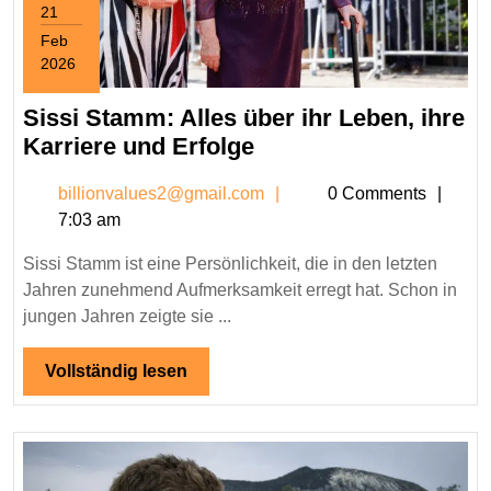
21
Feb
2026
February
21,
Sissi Stamm: Alles über ihr Leben, ihre
2026
Sissi
Karriere und Erfolge
Stamm:
billionvalues2@gmail.c
billionvalues2@gmail.com
0 Comments
Alles
7:03 am
über
ihr
Sissi Stamm ist eine Persönlichkeit, die in den letzten
Leben,
Jahren zunehmend Aufmerksamkeit erregt hat. Schon in
ihre
jungen Jahren zeigte sie ...
Karriere
und
Vollständig
Vollständig lesen
lesen
Erfolge