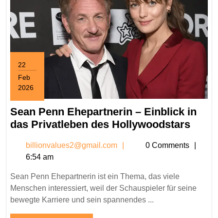
22
Feb
2026
February
22,
Sean Penn Ehepartnerin – Einblick in
2026
Sean
das Privatleben des Hollywoodstars
Penn
billionvalues2@gmail.c
billionvalues2@gmail.com
0 Comments
Ehepa
6:54 am
–
Einbl
Sean Penn Ehepartnerin ist ein Thema, das viele
in
Menschen interessiert, weil der Schauspieler für seine
das
bewegte Karriere und sein spannendes ...
Priva