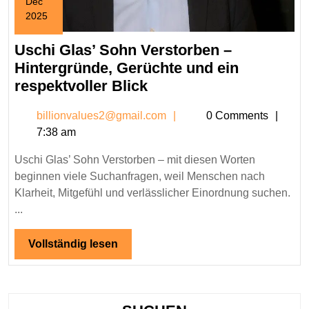
Dec
2025
December
15,
Uschi Glas’ Sohn Verstorben –
2025
Hintergründe, Gerüchte und ein
Uschi
respektvoller Blick
Glas’
billionvalues2@gmail.c
billionvalues2@gmail.com
0 Comments
Sohn
7:38 am
Verstorben
–
Uschi Glas’ Sohn Verstorben – mit diesen Worten
Hintergründe,
beginnen viele Suchanfragen, weil Menschen nach
Gerüchte
Klarheit, Mitgefühl und verlässlicher Einordnung suchen.
und
...
ein
Vollständig
Vollständig lesen
respektvoller
lesen
Blick