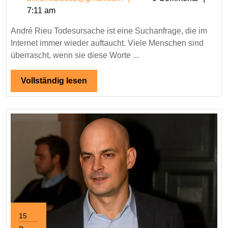
Tode
7:11 am
–
Wahr
André Rieu Todesursache ist eine Suchanfrage, die im
Gerü
Internet immer wieder auftaucht. Viele Menschen sind
und
überrascht, wenn sie diese Worte ...
aktue
Info
Vollständig
Vollständig lesen
lesen
15