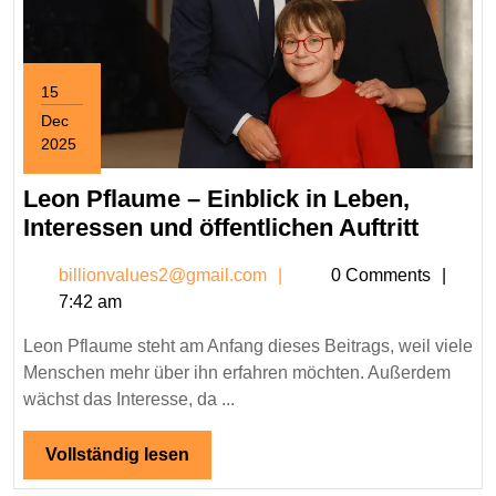
15
Dec
2025
December
15,
Leon Pflaume – Einblick in Leben,
2025
Leon
Interessen und öffentlichen Auftritt
Pflau
billionvalues2@gmail.c
billionvalues2@gmail.com
0 Comments
–
7:42 am
Einbli
in
Leon Pflaume steht am Anfang dieses Beitrags, weil viele
Leben,
Menschen mehr über ihn erfahren möchten. Außerdem
Intere
wächst das Interesse, da ...
und
öffentl
Vollständig
Vollständig lesen
lesen
Auftrit