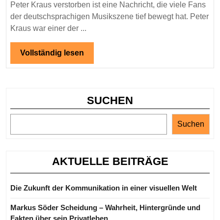
Lebe
Peter Kraus verstorben ist eine Nachricht, die viele Fans
und
der deutschsprachigen Musikszene tief bewegt hat. Peter
Vermä
Kraus war einer der ...
des
Schla
Vollständig
Vollständig lesen
lesen
SUCHEN
Suchen
AKTUELLE BEITRÄGE
Die Zukunft der Kommunikation in einer visuellen Welt
Markus Söder Scheidung – Wahrheit, Hintergründe und
Fakten über sein Privatleben