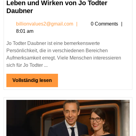
Leben und Wirken von Jo Todter
Jo
Daubner
Todter
billionvalues2@gmail.c
billionvalues2@gmail.com
0 Comments
Daubner
8:01 am
–
Alles
Jo Todter Daubner ist eine bemerkenswerte
über
Persönlichkeit, die in verschiedenen Bereichen
das
Aufmerksamkeit erregt. Viele Menschen interessieren
Leben
sich für Jo Todter ...
und
Vollständig
Vollständig lesen
Wirken
lesen
von
Jo
Todter
Daubner