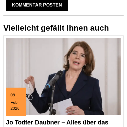
Vielleicht gefällt Ihnen auch
08
Feb
2026
February
8,
Jo Todter Daubner – Alles über das
2026