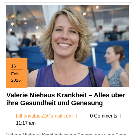
16
Feb
2026
February
16,
Valerie Niehaus Krankheit – Alles über
2026
Valerie
ihre Gesundheit und Genesung
Niehaus
billionvalues2@gmail.c
billionvalues2@gmail.com
0 Comments
Krankheit
11:17 am
–
Alles