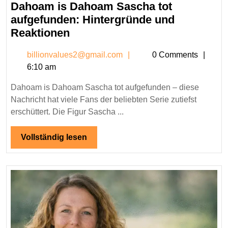
3,
Dahoam is Dahoam Sascha tot
2026
aufgefunden: Hintergründe und
Dahoam
Reaktionen
is
billionvalues2@gmail.c
billionvalues2@gmail.com
0 Comments
Dahoam
6:10 am
Sascha
tot
Dahoam is Dahoam Sascha tot aufgefunden – diese
aufgefunden:
Nachricht hat viele Fans der beliebten Serie zutiefst
Hintergründe
erschüttert. Die Figur Sascha ...
und
Reaktionen
Vollständig
Vollständig lesen
lesen