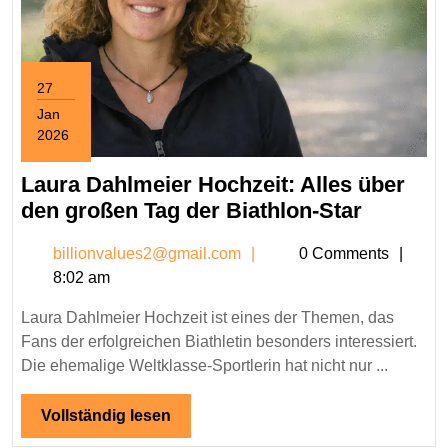
27
Jan
2026
January
27,
Laura Dahlmeier Hochzeit: Alles über
2026
Laura
den großen Tag der Biathlon-Star
Dahlmei
billionvalues2@gmail.c
billionvalues2@gmail.com
0 Comments
Hochzeit
8:02 am
Alles
über
Laura Dahlmeier Hochzeit ist eines der Themen, das
den
Fans der erfolgreichen Biathletin besonders interessiert.
großen
Die ehemalige Weltklasse-Sportlerin hat nicht nur ...
Tag
der
Vollständig
Vollständig lesen
lesen
Biathlon