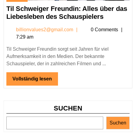
13,
Til Schweiger Freundin: Alles über das
2026
Til
Liebesleben des Schauspielers
Schweige
billionvalues2@gmail.c
billionvalues2@gmail.com
0 Comments
Freundin:
7:29 am
Alles
über
Til Schweiger Freundin sorgt seit Jahren für viel
das
Aufmerksamkeit in den Medien. Der bekannte
Liebesleb
Schauspieler, der in zahlreichen Filmen und ...
des
Schauspie
Vollständig
Vollständig lesen
lesen
SUCHEN
Suchen