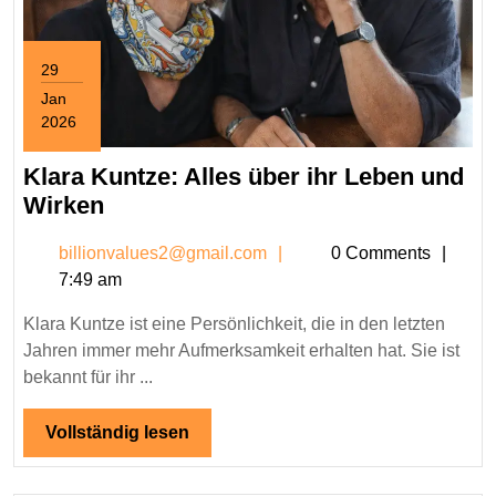
29
Jan
2026
January
29,
Klara Kuntze: Alles über ihr Leben und
2026
Klara
Wirken
Kuntze:
billionvalues2@gmail.c
billionvalues2@gmail.com
0 Comments
Alles
7:49 am
über
ihr
Klara Kuntze ist eine Persönlichkeit, die in den letzten
Leben
Jahren immer mehr Aufmerksamkeit erhalten hat. Sie ist
und
bekannt für ihr ...
Wirken
Vollständig
Vollständig lesen
lesen