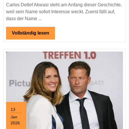
Eine
Carlos Detlef Akwasi steht am Anfang dieser Geschichte,
ausführliche
weil sein Name sofort Interesse weckt. Zuerst fällt auf,
und
dass der Name ...
leicht
verständliche
Vollständig
Vollständig lesen
lesen
Lebensgeschichte
13
Jan
2026
January