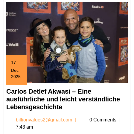
17
Dec
2025
December
17,
Carlos Detlef Akwasi – Eine
2025
ausführliche und leicht verständliche
Carlos
Lebensgeschichte
Detlef
billionvalues2@gmail.c
billionvalues2@gmail.com
0 Comments
Akwasi
7:43 am
–