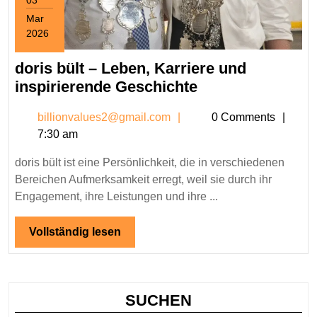
03
Mar
2026
March
3,
doris bült – Leben, Karriere und
2026
doris
inspirierende Geschichte
bült
billionvalues2@gmail.c
billionvalues2@gmail.com
0 Comments
–
7:30 am
Leben,
Karriere
doris bült ist eine Persönlichkeit, die in verschiedenen
und
Bereichen Aufmerksamkeit erregt, weil sie durch ihr
inspirierende
Engagement, ihre Leistungen und ihre ...
Geschichte
Vollständig
Vollständig lesen
lesen
SUCHEN