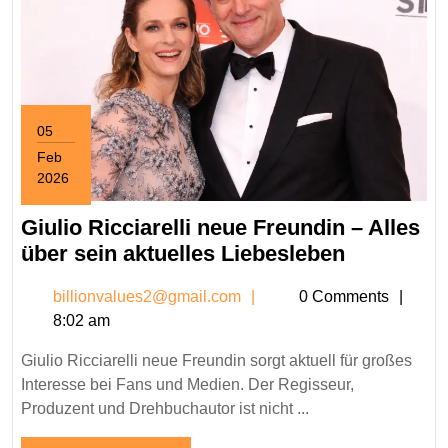
05
Feb
2026
February
5,
Giulio Ricciarelli neue Freundin – Alles
2026
Giulio
über sein aktuelles Liebesleben
Ricciarelli
billionvalues2@gmail.c
billionvalues2@gmail.com
0 Comments
neue
8:02 am
Freundin
–
Giulio Ricciarelli neue Freundin sorgt aktuell für großes
Alles
Interesse bei Fans und Medien. Der Regisseur,
über
Produzent und Drehbuchautor ist nicht ...
sein