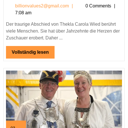
Abschied
billionvalues2@gmail.c
billionvalues2@gmail.com
0 Comments
von
7:08 am
Thekla
Carola
Der traurige Abschied von Thekla Carola Wied berührt
Wied
viele Menschen. Sie hat über Jahrzehnte die Herzen der
–
Zuschauer erobert. Daher ...
Ein
bewegender
Vollständig
Vollständig lesen
lesen
Moment
des
Abschieds