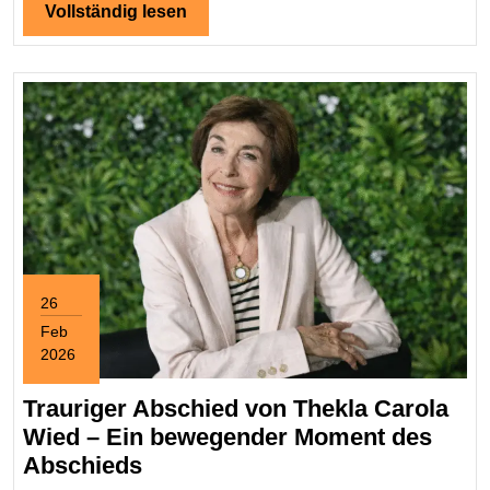
aktuelles
Vollständig
Vollständig lesen
lesen
Liebesleb
26
Feb
2026
February
26,
Trauriger Abschied von Thekla Carola
2026
Wied – Ein bewegender Moment des
Trauriger
Abschieds