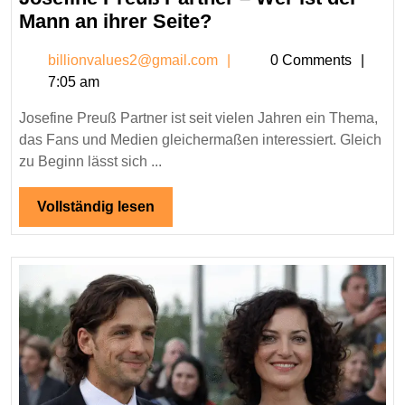
2025
Josefine
Mann an ihrer Seite?
Preuß
billionvalues2@gmail.c
billionvalues2@gmail.com
0 Comments
Partner
7:05 am
–
Wer
Josefine Preuß Partner ist seit vielen Jahren ein Thema,
ist
das Fans und Medien gleichermaßen interessiert. Gleich
der
zu Beginn lässt sich ...
Mann
an
Vollständig
Vollständig lesen
lesen
ihrer
Seite?