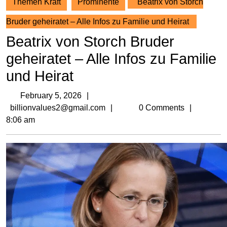
Themen Kraft
Prominente
Beatrix von Storch
Bruder geheiratet – Alle Infos zu Familie und Heirat
Beatrix von Storch Bruder
geheiratet – Alle Infos zu Familie
und Heirat
February
February 5, 2026
5,
billionvalues2@gmail.com
billionvalues2@gmail.com
0 Comments
2026
8:06 am