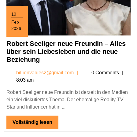
10
Feb
2026
February
10,
Robert Seeliger neue Freundin – Alles
2026
über sein Liebesleben und die neue
Robert
Beziehung
Seeliger
billionvalues2@gmail.c
billionvalues2@gmail.com
0 Comments
neue
8:03 am
Freundin
–
Robert Seeliger neue Freundin ist derzeit in den Medien
Alles
ein viel diskutiertes Thema. Der ehemalige Reality-TV-
über
Star und Influencer hat in ...
sein
Liebesleben
Vollständig
Vollständig lesen
lesen
und