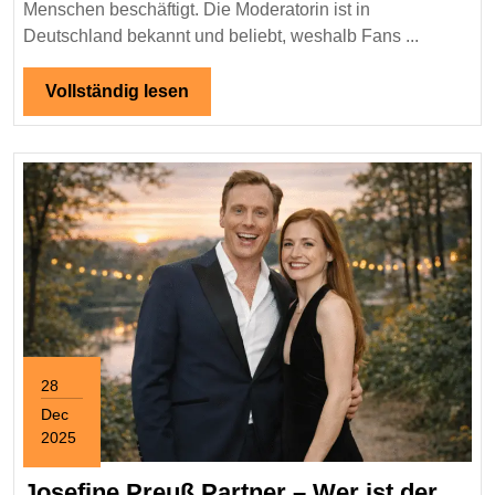
über
Menschen beschäftigt. Die Moderatorin ist in
ihren
Deutschland bekannt und beliebt, weshalb Fans ...
Gesundheitszustand
und
Vollständig
Vollständig lesen
lesen
Leben
28
Dec
2025
December
28,
Josefine Preuß Partner – Wer ist der