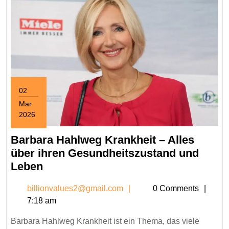
02
Mar
2026
March
2,
Barbara Hahlweg Krankheit – Alles
2026
über ihren Gesundheitszustand und
Barbara
Leben
Hahlweg
billionvalues2@gmail.c
billionvalues2@gmail.com
0 Comments
Krankheit
7:18 am
–
Alles
Barbara Hahlweg Krankheit ist ein Thema, das viele