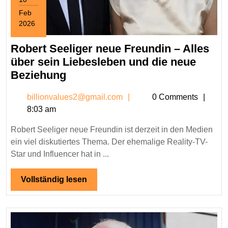
Feb
2026
February
10,
Robert Seeliger neue Freundin – Alles
2026
über sein Liebesleben und die neue
Robert
Beziehung
Seeliger
billionvalues2@gmail.c
billionvalues2@gmail.com
0 Comments
neue
8:03 am
Freundin
–
Robert Seeliger neue Freundin ist derzeit in den Medien
Alles
ein viel diskutiertes Thema. Der ehemalige Reality-TV-
über
Star und Influencer hat in ...
sein
Liebesleben
Vollständig
Vollständig lesen
lesen
und
die
neue