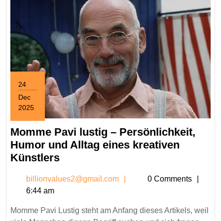
Beziehung
24
Dec
2025
December
24,
Momme Pavi lustig – Persönlichkeit,
2025
Humor und Alltag eines kreativen
Momme
Künstlers
Pavi
billionvalues2@gmail.c
billionvalues2@gmail.com
0 Comments
lustig
6:44 am
–
Persönlichkeit,
Momme Pavi Lustig steht am Anfang dieses Artikels, weil