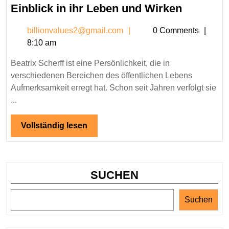
2026
Beatrix
Einblick in ihr Leben und Wirken
Scherff
billionvalues2@gmail.c
billionvalues2@gmail.com
0 Comments
–
8:10 am
Ein
umfasse
Beatrix Scherff ist eine Persönlichkeit, die in
Einblick
verschiedenen Bereichen des öffentlichen Lebens
in
Aufmerksamkeit erregt hat. Schon seit Jahren verfolgt sie
ihr
...
Leben
Vollständig
Vollständig lesen
und
lesen
Wirken
SUCHEN
Suchen