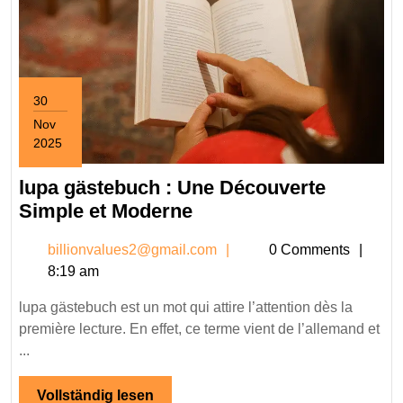
30
Nov
2025
November
30,
lupa gästebuch : Une Découverte
2025
lupa
Simple et Moderne
gästebuch
billionvalues2@gmail.c
billionvalues2@gmail.com
0 Comments
:
8:19 am
Une
Découverte
lupa gästebuch est un mot qui attire l’attention dès la
Simple
première lecture. En effet, ce terme vient de l’allemand et
et
...
Moderne
Vollständig
Vollständig lesen