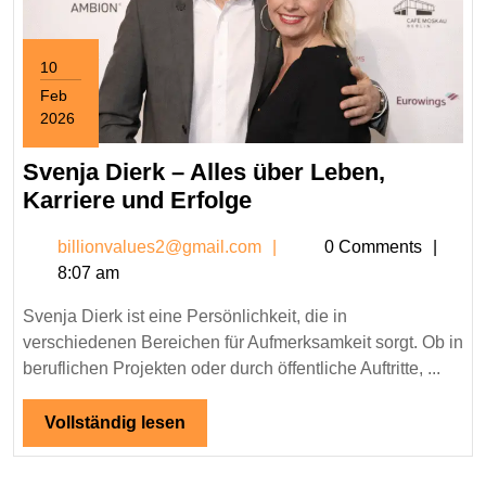
um
10
Feb
2026
February
10,
Svenja Dierk – Alles über Leben,
2026
Svenja
Karriere und Erfolge
Dierk
billionvalues2@gmail.c
billionvalues2@gmail.com
0 Comments
–
8:07 am
Alles
über
Svenja Dierk ist eine Persönlichkeit, die in
Leben,
verschiedenen Bereichen für Aufmerksamkeit sorgt. Ob in
Karriere
beruflichen Projekten oder durch öffentliche Auftritte, ...
und
Erfolge
Vollständig
Vollständig lesen
lesen