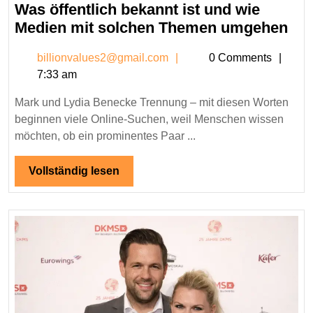
Was öffentlich bekannt ist und wie
Ma
Medien mit solchen Themen umgehen
un
billionvalues2@gmail.c
billionvalues2@gmail.com
0 Comments
Lyd
7:33 am
Be
Tre
Mark und Lydia Benecke Trennung – mit diesen Worten
–
beginnen viele Online-Suchen, weil Menschen wissen
Wa
möchten, ob ein prominentes Paar ...
öff
bek
Vollständig
Vollständig lesen
lesen
ist
un
wie
Med
mit
sol
Th