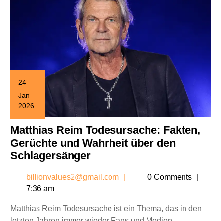
24
Jan
2026
January
24,
Matthias Reim Todesursache: Fakten,
2026
Gerüchte und Wahrheit über den
Matthias
Schlagersänger
Reim
billionvalues2@gmail.c
billionvalues2@gmail.com
0 Comments
Todesursache:
7:36 am
Fakten,
Gerüchte
Matthias Reim Todesursache ist ein Thema, das in den
und
letzten Jahren immer wieder Fans und Medien