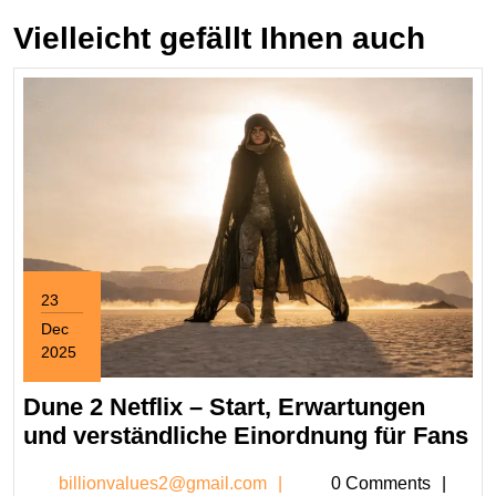
Vielleicht gefällt Ihnen auch
23
Dec
2025
December
23,
Dune 2 Netflix – Start, Erwartungen
2025
D
und verständliche Einordnung für Fans
2
billionvalues2@gmail.c
billionvalues2@gmail.com
0 Comments
Ne