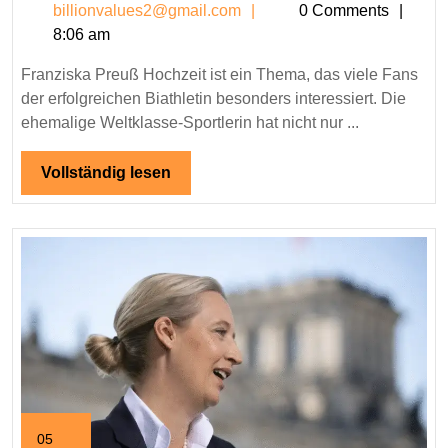
billionvalues2@gmail.c
billionvalues2@gmail.com
0 Comments
Hochzeit
8:06 am
Alles
über
Franziska Preuß Hochzeit ist ein Thema, das viele Fans
den
der erfolgreichen Biathletin besonders interessiert. Die
großen
ehemalige Weltklasse-Sportlerin hat nicht nur ...
Tag
der
Vollständig
Vollständig lesen
lesen
Biathlon
Star
05