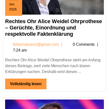
Jan
2026
January
5,
Rechtes Ohr Alice Weidel Ohrprothese
2026
– Gerüchte, Einordnung und
Rechtes
respektvolle Faktenklärung
Ohr
billionvalues2@gmail.c
billionvalues2@gmail.com
0 Comments
Alice
7:24 am
Weidel
Ohrprothese
Rechtes Ohr Alice Weidel Ohrprothese steht am Anfang
–
dieses Beitrags, weil viele Menschen nach klaren
Gerüchte,
Erklärungen suchen. Deshalb wird dieses ...
Einordnung
und
Vollständig
Vollständig lesen
lesen
respektvolle
Faktenklärung