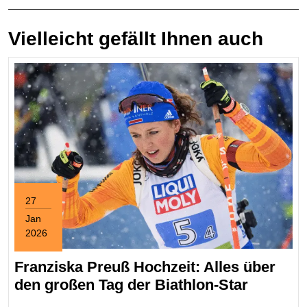
Vielleicht gefällt Ihnen auch
27
Jan
2026
January
27,
Franziska Preuß Hochzeit: Alles über
2026
Franzis
den großen Tag der Biathlon-Star
Preuß