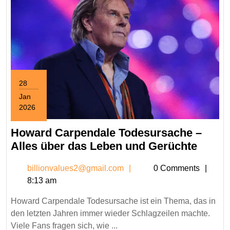
28
Jan
2026
January
28,
Howard Carpendale Todesursache –
2026
Howa
Alles über das Leben und Gerüchte
Carpe
billionvalues2@gmail.c
billionvalues2@gmail.com
0 Comments
Todes
8:13 am
–
Alles
Howard Carpendale Todesursache ist ein Thema, das in
über
den letzten Jahren immer wieder Schlagzeilen machte.
das
Viele Fans fragen sich, wie ...