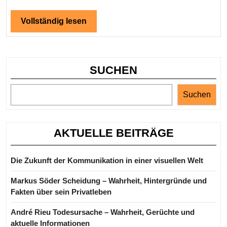
Leben
und
Vollständig
Vollständig lesen
lesen
Gerüc
SUCHEN
Suchen
AKTUELLE BEITRÄGE
Die Zukunft der Kommunikation in einer visuellen Welt
Markus Söder Scheidung – Wahrheit, Hintergründe und
Fakten über sein Privatleben
André Rieu Todesursache – Wahrheit, Gerüchte und
aktuelle Informationen