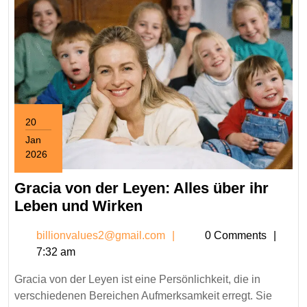
20
Jan
2026
January
20,
Gracia von der Leyen: Alles über ihr
2026
Gracia
Leben und Wirken
von
billionvalues2@gmail.c
billionvalues2@gmail.com
0 Comments
der
7:32 am
Leyen:
Alles
Gracia von der Leyen ist eine Persönlichkeit, die in
über
verschiedenen Bereichen Aufmerksamkeit erregt. Sie