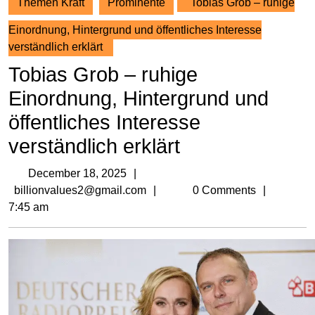
Themen Kraft
Prominente
Tobias Grob – ruhige
Einordnung, Hintergrund und öffentliches Interesse
verständlich erklärt
Tobias Grob – ruhige
Einordnung, Hintergrund und
öffentliches Interesse
verständlich erklärt
December
December 18, 2025
18,
billionvalues2@gmail.com
billionvalues2@gmail.com
0 Comments
2025
7:45 am