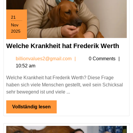
21
Nov
2025
November
21,
Wel
Welche Krankheit hat Frederik Werth
2025
Kran
billionvalues2@gmail.c
billionvalues2@gmail.com
0 Comments
hat
10:52 am
Fred
Wer
Welche Krankheit hat Frederik Werth? Diese Frage
haben sich viele Menschen gestellt, weil sein Schicksal
sehr bewegend ist und viele ...
Vollständig
Vollständig lesen
lesen