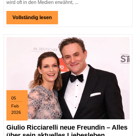
ihr
wird oft in den Medien erwähnt, ...
Leben
und
Vollständig
Vollständig lesen
lesen
Wirken
05
Feb
2026
February
5,
Giulio Ricciarelli neue Freundin – Alles
2026
Giulio
über sein aktuelles Liebesleben