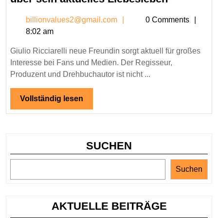
Ricciarelli
billionvalues2@gmail.c
billionvalues2@gmail.com
0 Comments
neue
8:02 am
Freundin
–
Giulio Ricciarelli neue Freundin sorgt aktuell für großes
Alles
Interesse bei Fans und Medien. Der Regisseur,
über
Produzent und Drehbuchautor ist nicht ...
sein
aktuelles
Vollständig
Vollständig lesen
lesen
Liebesleb
SUCHEN
Suchen
AKTUELLE BEITRÄGE