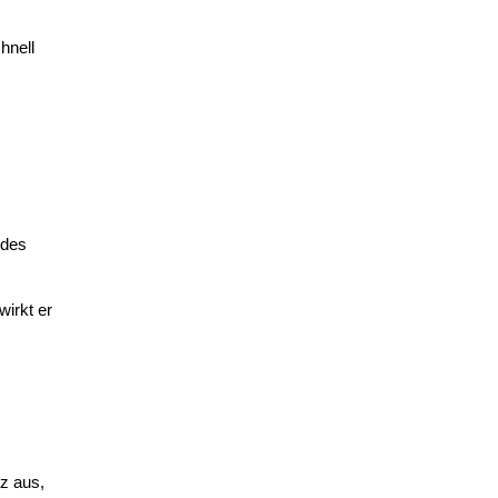
hnell
 des
irkt er
z aus,