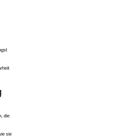
ngst
rheit
g
, die
ie sie