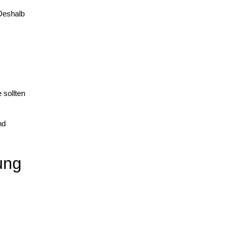
Deshalb
 sollten
nd
ung