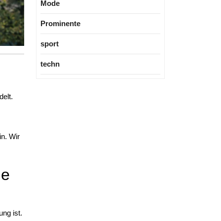
Mode
Prominente
sport
techn
elt.
in. Wir
he
ng ist.