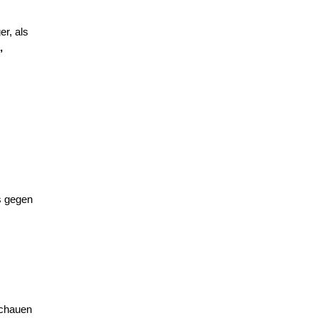
r, als
,
es gegen
schauen