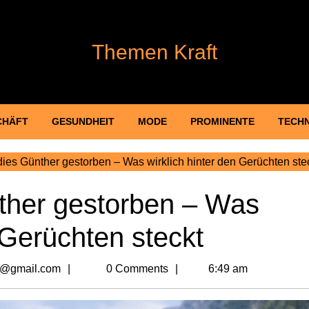
Themen Kraft
CHÄFT
GESUNDHEIT
MODE
PROMINENTE
TECH
ies Günther gestorben – Was wirklich hinter den Gerüchten ste
ther gestorben – Was
 Gerüchten steckt
billionvalues2@gmail.com
2@gmail.com
0 Comments
6:49 am