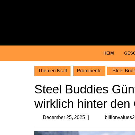
Skip
to
content
Skip
to
content
HEIM
GES
Themen Kraft
Prominente
Steel Budd
Steel Buddies Gün
wirklich hinter den
December
December 25, 2025
billionvalues
25,
2025