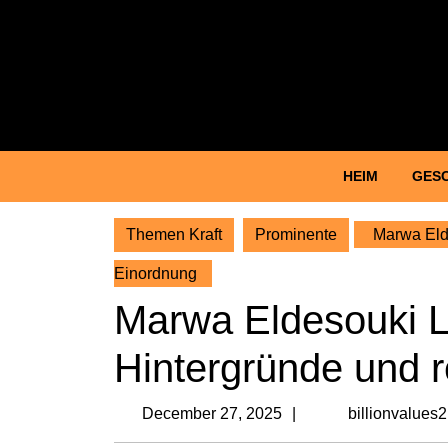
Skip
to
content
Skip
to
content
HEIM
GES
Themen Kraft
Prominente
Marwa Elde
Einordnung
Marwa Eldesouki Le
Hintergründe und 
December
December 27, 2025
billionvalues
27,