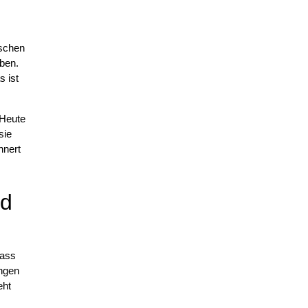
nschen
aben.
s ist
 Heute
sie
nnert
nd
dass
ungen
eht