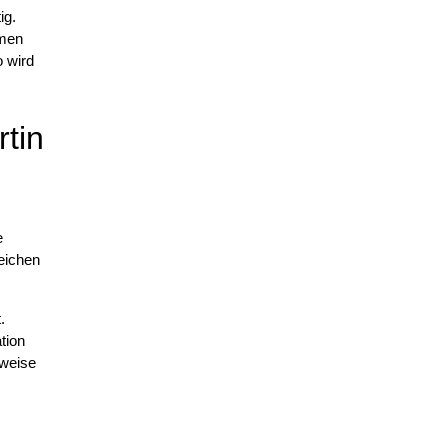
ig.
hmen
o wird
tin
e
Zeichen
.
tion
tweise