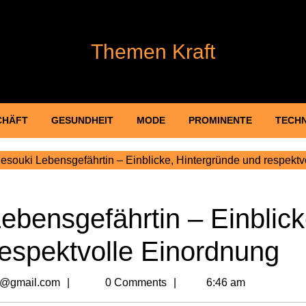
Themen Kraft
CHÄFT
GESUNDHEIT
MODE
PROMINENTE
TECH
souki Lebensgefährtin – Einblicke, Hintergründe und respektv
bensgefährtin – Einblick
respektvolle Einordnung
billionvalues2@gmail.com
2@gmail.com
0 Comments
6:46 am