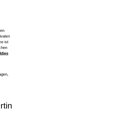
den
ivaten
e ist
schen
ddies
agen,
rtin