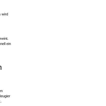
s wird
meint.
ell ein
n
en
Neugier
.