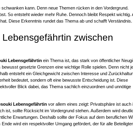
resse schwanken kann. Denn neue Themen rücken in den Vordergrund.
bst. So entsteht wieder mehr Ruhe. Dennoch bleibt Respekt wichtig.
 hat. Diese Erkenntnis rundet das Thema ab und schafft Verständnis.
i Lebensgefährtin zwischen
uki Lebensgefährtin
ein Thema ist, das stark von öffentlicher Neugi
ss bewusst gesetzte Grenzen eine wichtige Rolle spielen. Denn nicht j
shalb entsteht ein Gleichgewicht zwischen Interesse und Zurückhaltu
heit bedeutet, sondern oft eine bewusste Entscheidung ist. Diese
spektvoller Blick dabei, das Thema sachlich einzuordnen und unnötige
souki Lebensgefährtin
vor allem eines zeigt: Privatsphäre ist auch
ich ist, sollte Rücksicht im Vordergrund stehen. Außerdem wird deutli
fentliche Erwartungen. Deshalb sollte der Fokus auf dem beruflichen W
 Ende wird ein respektvoller Umgang gefördert, der für alle Beteiligte