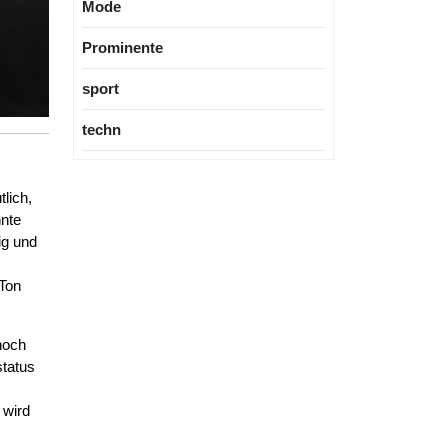
Mode
Prominente
sport
techn
lich,
nnte
ig und
 Ton
noch
status
 wird