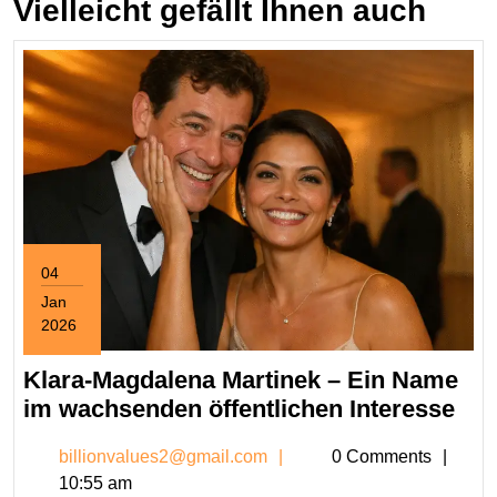
Vielleicht gefällt Ihnen auch
04
Jan
2026
January
4,
Klara-Magdalena Martinek – Ein Name
2026
Kla
im wachsenden öffentlichen Interesse
Mag
billionvalues2@gmail.c
billionvalues2@gmail.com
0 Comments
Mar
10:55 am
–