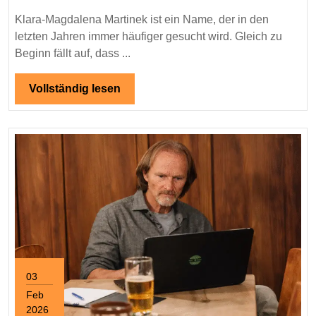
Ein
Klara-Magdalena Martinek ist ein Name, der in den
Na
letzten Jahren immer häufiger gesucht wird. Gleich zu
im
Beginn fällt auf, dass ...
wac
öff
Vollständig
Vollständig lesen
lesen
Int
03
Feb
2026