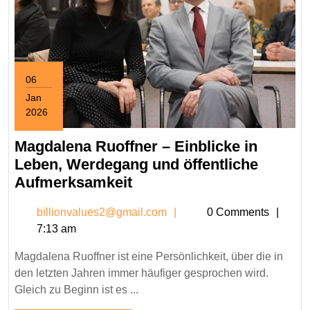
06
Jan
2026
January
6,
Magdalena Ruoffner – Einblicke in
2026
Leben, Werdegang und öffentliche
Magdalena
Aufmerksamkeit
Ruoffner
billionvalues2@gmail.c
billionvalues2@gmail.com
0 Comments
–
7:13 am
Einblicke
in
Magdalena Ruoffner ist eine Persönlichkeit, über die in
Leben,
den letzten Jahren immer häufiger gesprochen wird.
Werdegang
Gleich zu Beginn ist es ...
und