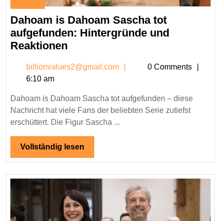
February
3,
Dahoam is Dahoam Sascha tot
2026
aufgefunden: Hintergründe und
Dahoam
Reaktionen
is
billionvalues2@gmail.c
billionvalues2@gmail.com
0 Comments
Dahoam
6:10 am
Sascha
tot
Dahoam is Dahoam Sascha tot aufgefunden – diese
aufgefunden:
Nachricht hat viele Fans der beliebten Serie zutiefst
Hintergründe
erschüttert. Die Figur Sascha ...
und
Reaktionen
Vollständig
Vollständig lesen
lesen