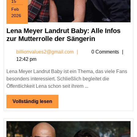
15
Feb
2026
February
15,
Lena Meyer Landrut Baby: Alle Infos
2026
Lena
zur Mutterrolle der Sängerin
Meyer
billionvalues2@gmail.c
billionvalues2@gmail.com
0 Comments
Landrut
12:42 pm
Baby:
Alle
Lena Meyer Landrut Baby ist ein Thema, das viele Fans
Infos
besonders interessiert. Schließlich begleitet die
zur
Öffentlichkeit Lena schon seit ihrem ...
Mutterrolle
der
Vollständig
Vollständig lesen
lesen
Sängerin