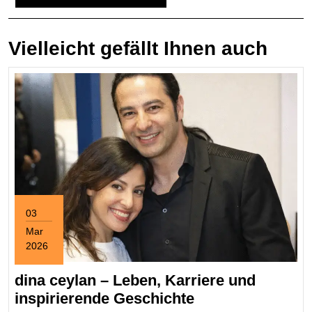
Vielleicht gefällt Ihnen auch
03
Mar
2026
March
3,
dina ceylan – Leben, Karriere und
2026
dina
inspirierende Geschichte