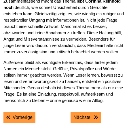
Zusammenfassend macht das Thema
lebt Corinna Reinhold
noch
deutlich, wie schnell Unsicherheit durch Gerüchte
entstehen kann. Gleichzeitig zeigt es, wie wichtig ein ruhiger und
respektvoller Umgang mit Informationen ist. Nicht jede Frage
braucht eine schnelle Antwort. Manchmal ist es besser,
abzuwarten und keine Annahmen zu treffen. Diese Haltung hilft,
Angst und Missverständnisse zu vermeiden. Besonders für
junge Leser wird dadurch verständlich, dass Medieninhalte nicht
immer zuverlässig sind und kritisch betrachtet werden sollten.
Außerdem bleibt als wichtigste Erkenntnis, dass hinter jedem
Namen ein Mensch steht. Gefühle, Privatsphäre und Würde
sollten immer geachtet werden. Wenn Leser lernen, bewusst zu
lesen und verantwortungsvoll zu handeln, entsteht ein positives
Miteinander. Genau deshalb ist dieses Thema mehr als nur eine
Frage. Es ist eine Einladung, respektvoll, aufmerksam und
menschlich zu bleiben – online genauso wie im Alltag.
Post
Previous post:
Next post:
Vorherige
Nächste
navigation