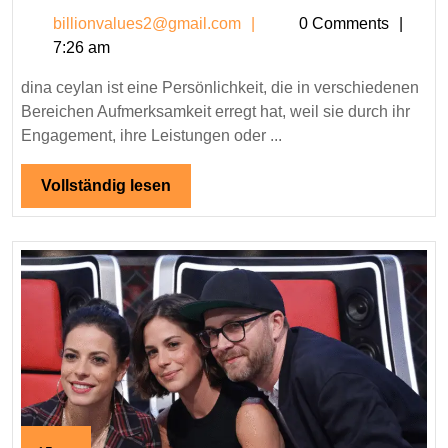
ceylan
billionvalues2@gmail.c
billionvalues2@gmail.com
0 Comments
–
7:26 am
Leben,
Karriere
dina ceylan ist eine Persönlichkeit, die in verschiedenen
und
Bereichen Aufmerksamkeit erregt hat, weil sie durch ihr
inspirierende
Engagement, ihre Leistungen oder ...
Geschichte
Vollständig
Vollständig lesen
lesen