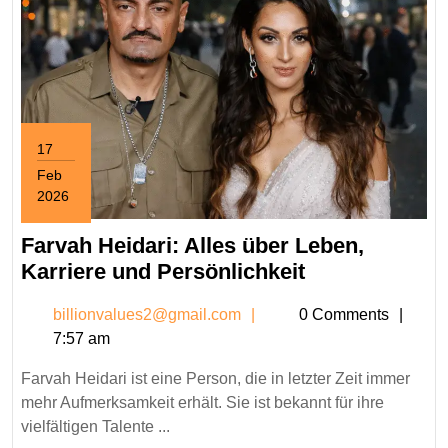
17
Feb
2026
February
17,
Farvah Heidari: Alles über Leben,
2026
Farvah
Karriere und Persönlichkeit
Heidari:
billionvalues2@gmail.c
billionvalues2@gmail.com
0 Comments
Alles
7:57 am
über
Leben,
Farvah Heidari ist eine Person, die in letzter Zeit immer
Karriere
mehr Aufmerksamkeit erhält. Sie ist bekannt für ihre
und
vielfältigen Talente ...