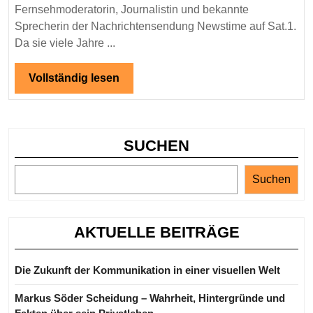
über
Fernsehmoderatorin, Journalistin und bekannte
die
Sprecherin der Nachrichtensendung Newstime auf Sat.1.
deutsche
Da sie viele Jahre ...
Nachrichtens
Vollständig
Vollständig lesen
und
lesen
Sat.1-
Newstime-
Moderatorin
SUCHEN
Suchen
AKTUELLE BEITRÄGE
Die Zukunft der Kommunikation in einer visuellen Welt
Markus Söder Scheidung – Wahrheit, Hintergründe und