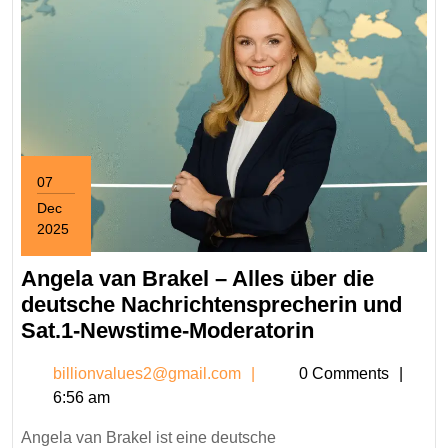
07
Dec
2025
December
7,
Angela van Brakel – Alles über die
2025
deutsche Nachrichtensprecherin und
Angela
Sat.1-Newstime-Moderatorin
van
billionvalues2@gmail.c
billionvalues2@gmail.com
0 Comments
Brakel
6:56 am
–
Alles
Angela van Brakel ist eine deutsche