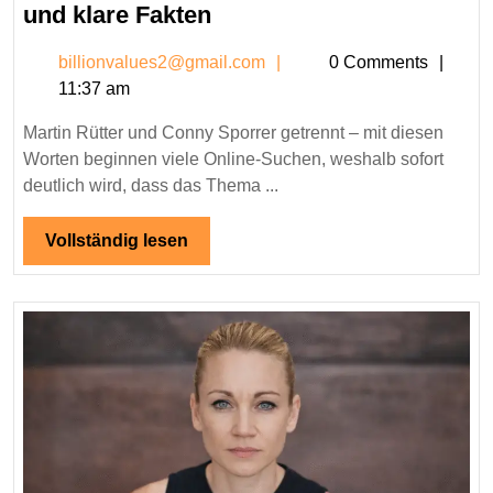
Martin
und klare Fakten
Rütter
billionvalues2@gmail.c
billionvalues2@gmail.com
0 Comments
und
11:37 am
Conny
Sporrer
Martin Rütter und Conny Sporrer getrennt – mit diesen
getrennt?
Worten beginnen viele Online-Suchen, weshalb sofort
–
deutlich wird, dass das Thema ...
Hintergründe,
Gerüchte
Vollständig
Vollständig lesen
lesen
und
klare
Fakten