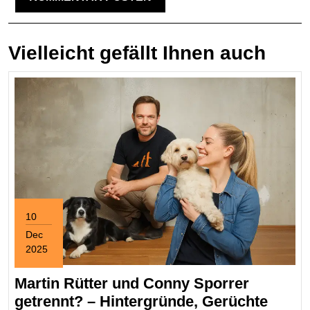
Vielleicht gefällt Ihnen auch
10
Dec
2025
December
10,
Martin Rütter und Conny Sporrer
2025
getrennt? – Hintergründe, Gerüchte