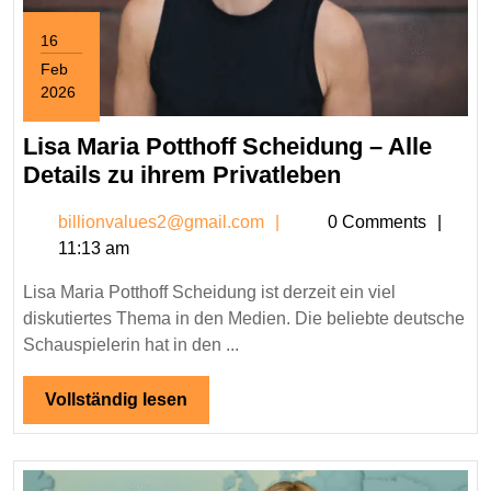
16
Feb
2026
February
16,
Lisa Maria Potthoff Scheidung – Alle
2026
Lisa
Details zu ihrem Privatleben
Maria
billionvalues2@gmail.c
billionvalues2@gmail.com
0 Comments
Potthoff
11:13 am
Scheidung
–
Lisa Maria Potthoff Scheidung ist derzeit ein viel
Alle
diskutiertes Thema in den Medien. Die beliebte deutsche
Details
Schauspielerin hat in den ...
zu
ihrem
Vollständig
Vollständig lesen
lesen
Privatleben