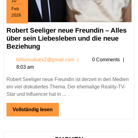
10
Feb
2026
February
10,
Robert Seeliger neue Freundin – Alles
2026
über sein Liebesleben und die neue
Robert
Beziehung
Seeliger
billionvalues2@gmail.c
billionvalues2@gmail.com
0 Comments
neue
8:03 am
Freundin
–
Robert Seeliger neue Freundin ist derzeit in den Medien
Alles
ein viel diskutiertes Thema. Der ehemalige Reality-TV-
über
Star und Influencer hat in ...
sein
Liebesleben
Vollständig
Vollständig lesen
lesen
und
die
neue