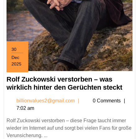
30
Dec
2025
December
30,
Rolf Zuckowski verstorben – was
2025
Rolf
wirklich hinter den Gerüchten steckt
Zuck
billionvalues2@gmail.c
billionvalues2@gmail.com
0 Comments
vers
7:02 am
–
was
Rolf Zuckowski verstorben – diese Frage taucht immer
wirkl
wieder im Internet auf und sorgt bei vielen Fans für große
hinte
Verunsicherung. ...