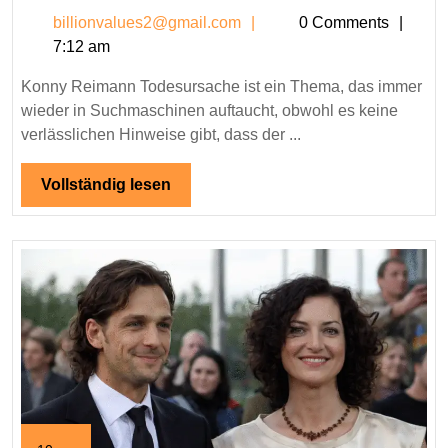
Reimann
billionvalues2@gmail.c
billionvalues2@gmail.com
0 Comments
Todesursa
7:12 am
–
Fakten,
Konny Reimann Todesursache ist ein Thema, das immer
Gerüchte
wieder in Suchmaschinen auftaucht, obwohl es keine
und
verlässlichen Hinweise gibt, dass der ...
Wahrheit
Vollständig
Vollständig lesen
lesen