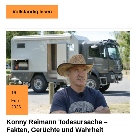
den
Gerü
Vollständig
Vollständig lesen
lesen
steck
19
Feb
2026
February
19,
Konny Reimann Todesursache –
2026
Konny
Fakten, Gerüchte und Wahrheit