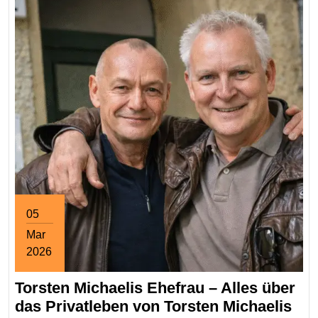
05
Mar
2026
March
Torsten Michaelis Ehefrau – Alles über
5,
2026
Tor
das Privatleben von Torsten Michaelis