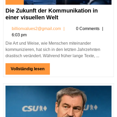
March
Die Zukunft der Kommunikation in
5,
2026
Die
einer visuellen Welt
Zukunft
billionvalues2@gmail.co
billionvalues2@gmail.com
0 Comments
der
6:03 pm
Kommunikation
Die Art und Weise, wie Menschen miteinander
in
kommunizieren, hat sich in den letzten Jahrzehnten
einer
drastisch verändert. Während früher lange Texte, ...
visuellen
Welt
Vollständig
Vollständig lesen
lesen