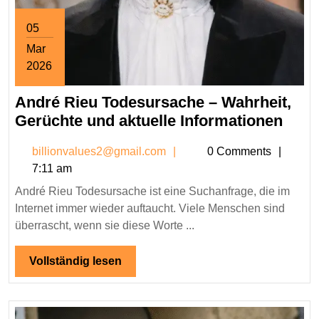
05
Mar
2026
March
André Rieu Todesursache – Wahrheit,
5,
2026
Andr
Gerüchte und aktuelle Informationen
Rieu
billionvalues2@gmail.co
billionvalues2@gmail.com
0 Comments
Tode
7:11 am
–
André Rieu Todesursache ist eine Suchanfrage, die im
Wahr
Internet immer wieder auftaucht. Viele Menschen sind
Gerü
überrascht, wenn sie diese Worte ...
und
aktue
Vollständig
Vollständig lesen
Info
lesen