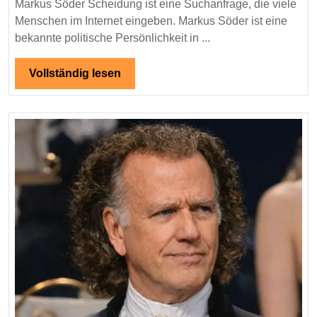
Markus Söder Scheidung ist eine Suchanfrage, die viele
Wahrheit,
Menschen im Internet eingeben. Markus Söder ist eine
Hintergründe
bekannte politische Persönlichkeit in ...
und
Fakten
Vollständig
Vollständig lesen
über
lesen
sein
Privatleben