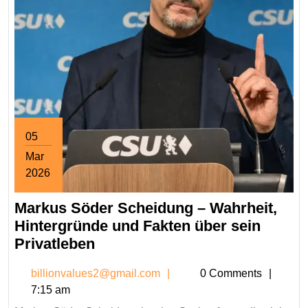
05
Mar
2026
March
Markus Söder Scheidung – Wahrheit,
5,
2026
Hintergründe und Fakten über sein
Markus
Privatleben
Söder
billionvalues2@gmail.co
billionvalues2@gmail.com
0 Comments
Scheidung
7:15 am
–