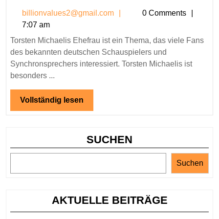
Mic
billionvalues2@gmail.co
billionvalues2@gmail.com
0 Comments
Ehe
7:07 am
–
Torsten Michaelis Ehefrau ist ein Thema, das viele Fans
All
des bekannten deutschen Schauspielers und
übe
Synchronsprechers interessiert. Torsten Michaelis ist
das
besonders ...
Pri
von
Vollständig
Vollständig lesen
Tor
lesen
Mic
SUCHEN
Suchen
AKTUELLE BEITRÄGE