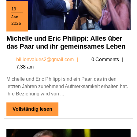
19
Jan
2026
January
19,
Michelle und Eric Philippi: Alles über
2026
Mic
das Paar und ihr gemeinsames Leben
und
billionvalues2@gmail.c
billionvalues2@gmail.com
0 Comments
Eri
7:38 am
Phil
All
Michelle und Eric Philippi sind ein Paar, das in den
übe
letzten Jahren zunehmend Aufmerksamkeit erhalten hat.
das
Ihre Beziehung wird von ...
Paa
und
Vollständig
Vollständig lesen
lesen
ihr
ge
Leb