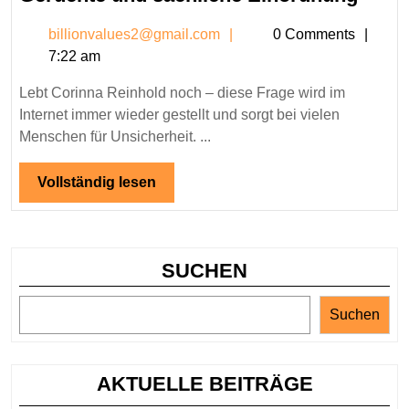
Cori
billionvalues2@gmail.c
billionvalues2@gmail.com
0 Comments
Rein
7:22 am
noch
Fakte
Lebt Corinna Reinhold noch – diese Frage wird im
Gerü
Internet immer wieder gestellt und sorgt bei vielen
und
Menschen für Unsicherheit. ...
sachl
Eino
Vollständig
Vollständig lesen
lesen
SUCHEN
Suchen
AKTUELLE BEITRÄGE