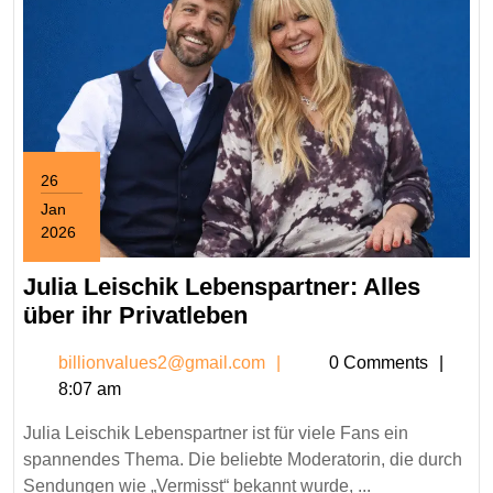
26
Jan
2026
January
26,
Julia Leischik Lebenspartner: Alles
2026
Julia
über ihr Privatleben
Leischik
billionvalues2@gmail.c
billionvalues2@gmail.com
0 Comments
Lebenspartner:
8:07 am
Alles
über
Julia Leischik Lebenspartner ist für viele Fans ein
ihr
spannendes Thema. Die beliebte Moderatorin, die durch
Privatleben
Sendungen wie „Vermisst“ bekannt wurde, ...