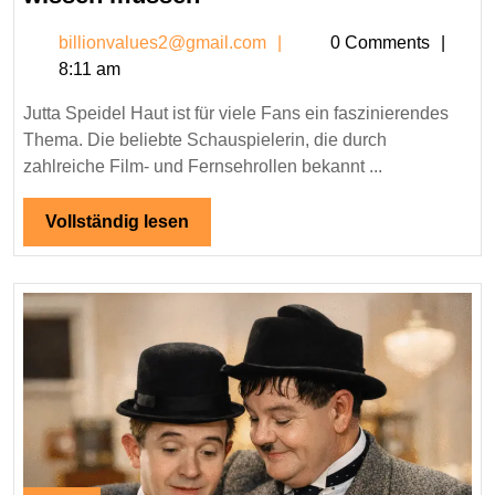
Speidel
billionvalues2@gmail.c
billionvalues2@gmail.com
0 Comments
Haut:
8:11 am
Alles,
was
Jutta Speidel Haut ist für viele Fans ein faszinierendes
Sie
Thema. Die beliebte Schauspielerin, die durch
wissen
zahlreiche Film- und Fernsehrollen bekannt ...
müssen
Vollständig
Vollständig lesen
lesen