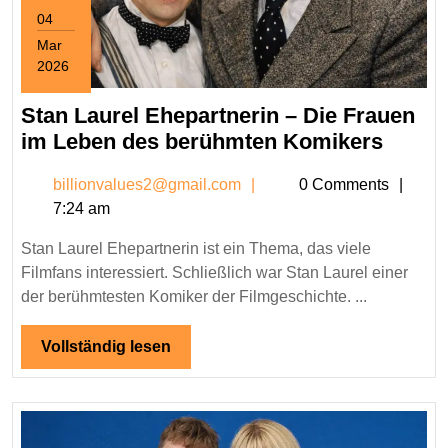
04
Mar
2026
March
4,
Stan Laurel Ehepartnerin – Die Frauen
2026
Stan
im Leben des berühmten Komikers
Laurel
billionvalues2@gmail.c
billionvalues2@gmail.com
0 Comments
Ehepa
7:24 am
–
Die
Stan Laurel Ehepartnerin ist ein Thema, das viele
Fraue
Filmfans interessiert. Schließlich war Stan Laurel einer
im
der berühmtesten Komiker der Filmgeschichte. ...
Leben
des
Vollständig
Vollständig lesen
lesen
berüh
Komik