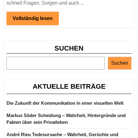
Überblick
schnell Fragen, Sorgen und auch ...
über
Ralle
Vollständig
Vollständig lesen
lesen
Ender
Todesanzeige
SUCHEN
Suchen
AKTUELLE BEITRÄGE
Die Zukunft der Kommunikation in einer visuellen Welt
Markus Söder Scheidung – Wahrheit, Hintergründe und
Fakten über sein Privatleben
André Rieu Todesursache – Wahrheit, Gerüchte und