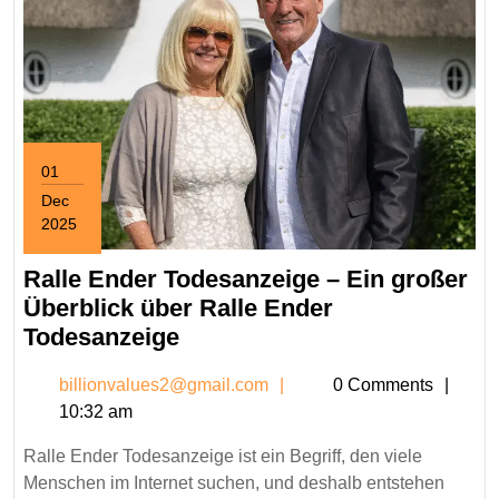
01
Dec
2025
December
1,
Ralle Ender Todesanzeige – Ein großer
2025
Überblick über Ralle Ender
Ralle
Todesanzeige
Ender
billionvalues2@gmail.c
billionvalues2@gmail.com
0 Comments
Todesanzeige
10:32 am
–
Ein
Ralle Ender Todesanzeige ist ein Begriff, den viele
großer
Menschen im Internet suchen, und deshalb entstehen