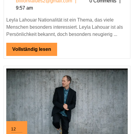
billionvalues2@gmail.c
billionvalues2@gmail.com
0 Comments
Nationalitä
9:57 am
–
Herkunft,
Leyla Lahouar Nationalität ist ein Thema, das viele
Leben
Menschen besonders interessiert. Leyla Lahouar ist als
und
Persönlichkeit bekannt, doch besonders neugierig ...
interessan
Fakten
Vollständig
Vollständig lesen
lesen
12