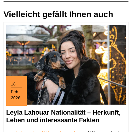
Vielleicht gefällt Ihnen auch
18
Feb
2026
February
18,
Leyla Lahouar Nationalität – Herkunft,
2026
Leyla
Leben und interessante Fakten
Lahouar