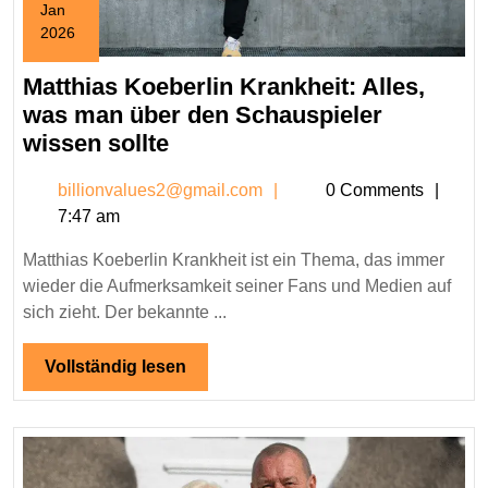
Jan
2026
January
12,
Matthias Koeberlin Krankheit: Alles,
2026
was man über den Schauspieler
Matthias
wissen sollte
Koeberlin
billionvalues2@gmail.c
billionvalues2@gmail.com
0 Comments
Krankheit:
7:47 am
Alles,
was
Matthias Koeberlin Krankheit ist ein Thema, das immer
man
wieder die Aufmerksamkeit seiner Fans und Medien auf
über
sich zieht. Der bekannte ...
den
Schauspieler
Vollständig
Vollständig lesen
lesen
wissen
sollte