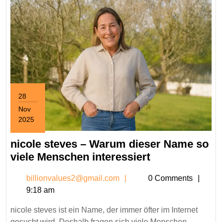
Öffentlichkeit
28
Nov
2025
November
28,
nicole steves – Warum dieser Name so
2025
nicole
viele Menschen interessiert
steves
billionvalues2@gmail.c
billionvalues2@gmail.com
0 Comments
–
9:18 am
Warum
dieser
nicole steves ist ein Name, der immer öfter im Internet
Name
gesucht wird. Deshalb fragen sich viele Menschen,