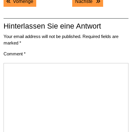
Previous post:
Next post:
Vorherige
Nächste
navigation
Hinterlassen Sie eine Antwort
Your email address will not be published.
Required fields are
marked
*
Comment
*