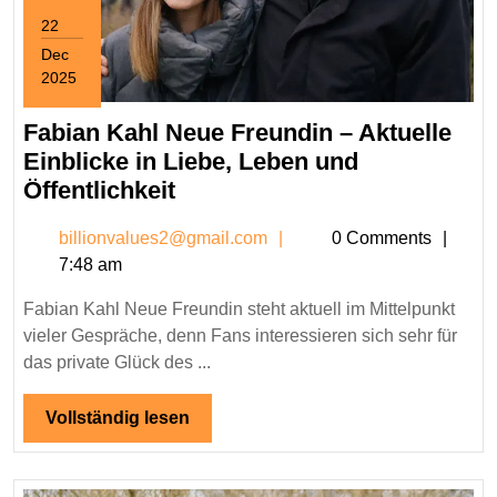
22
Dec
2025
December
22,
Fabian Kahl Neue Freundin – Aktuelle
2025
Einblicke in Liebe, Leben und
Fabian
Öffentlichkeit
Kahl
billionvalues2@gmail.c
billionvalues2@gmail.com
0 Comments
Neue
7:48 am
Freundin
–
Fabian Kahl Neue Freundin steht aktuell im Mittelpunkt
Aktuelle
vieler Gespräche, denn Fans interessieren sich sehr für
Einblicke
das private Glück des ...
in
Liebe,
Vollständig
Vollständig lesen
lesen
Leben
und