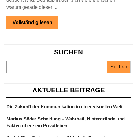
so
warum gerade dieser ...
viele
Menschen
Vollständig
Vollständig lesen
lesen
interessiert
SUCHEN
Suchen
AKTUELLE BEITRÄGE
Die Zukunft der Kommunikation in einer visuellen Welt
Markus Söder Scheidung – Wahrheit, Hintergründe und
Fakten über sein Privatleben