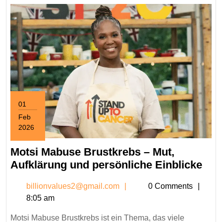
01
Feb
2026
February
1,
Motsi Mabuse Brustkrebs – Mut,
2026
Mot
Aufklärung und persönliche Einblicke
Mab
billionvalues2@gmail.c
billionvalues2@gmail.com
0 Comments
Bru
8:05 am
–
Mut
Motsi Mabuse Brustkrebs ist ein Thema, das viele