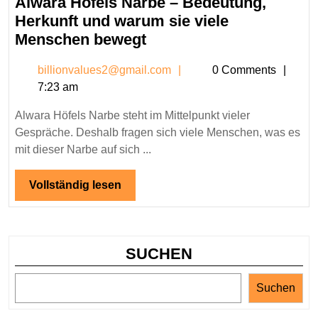
Alwara Höfels Narbe – Bedeutung,
2025
Herkunft und warum sie viele
Alwara
Menschen bewegt
Höfels
billionvalues2@gmail.c
billionvalues2@gmail.com
0 Comments
Narbe
7:23 am
–
Bedeutung,
Alwara Höfels Narbe steht im Mittelpunkt vieler
Herkunft
Gespräche. Deshalb fragen sich viele Menschen, was es
und
mit dieser Narbe auf sich ...
warum
sie
Vollständig
Vollständig lesen
lesen
viele
Menschen
bewegt
SUCHEN
Suchen