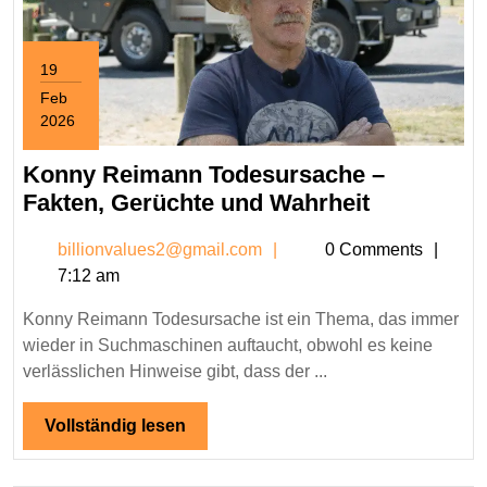
19
Feb
2026
February
19,
Konny Reimann Todesursache –
2026
Konny
Fakten, Gerüchte und Wahrheit
Reimann
billionvalues2@gmail.c
billionvalues2@gmail.com
0 Comments
Todesursa
7:12 am
–
Fakten,
Konny Reimann Todesursache ist ein Thema, das immer
Gerüchte
wieder in Suchmaschinen auftaucht, obwohl es keine
und
verlässlichen Hinweise gibt, dass der ...
Wahrheit
Vollständig
Vollständig lesen
lesen