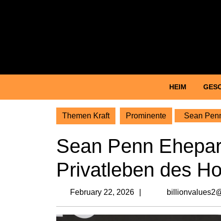
Skip
to
content
Skip
to
content
HEIM
GES
Themen Kraft
Prominente
Sean Penn 
Sean Penn Ehepartn
Privatleben des Ho
February
February 22, 2026
billionvalues2
22,
2026