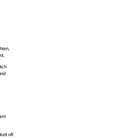
hten,
nt.
lich
und
inem
eit oft