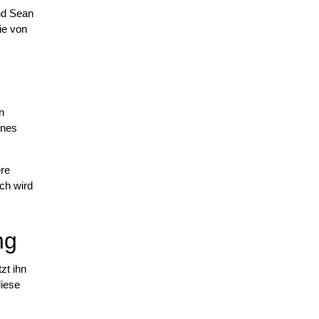
nd Sean
die von
n
ines
ere
rch wird
ng
zt ihn
diese