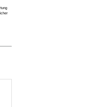
rtung
icher