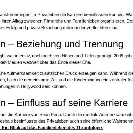
erausforderungen im Privatleben die Karriere beeinflussen können. W
 ihren Alltag zwischen Filmdrehs und Familienleben organisieren. De
icher Erfolg und private Beziehung miteinander verflochten sind.
in – Beziehung und Trennung
t war intensiv, doch auch von Höhen und Tiefen geprägt. 2009 gabe
eten Medien weltweit über das Ende dieser Ehe.
ntliche Aufmerksamkeit zusätzlichen Druck erzeugen kann. Während di
ten, blieb die gemeinsame Zeit und die Kinderbindung ein zentraler A
iehungen in Hollywood sein können.
 – Einfluss auf seine Karriere
 auf die Karriere von Sean Penn. Durch die mediale Aufmerksamkeit
 Deshalb beeinflusste das Privatleben auch seine öffentliche Wahrneh
– Ein Blick auf das Familienleben des Thronfolgers