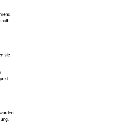
ährend
shalb
n sie
e
spekt
 wurden
mung.