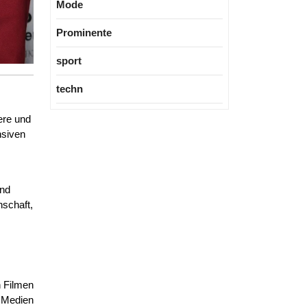
Mode
Prominente
sport
techn
ere und
nsiven
end
nschaft,
n Filmen
b Medien