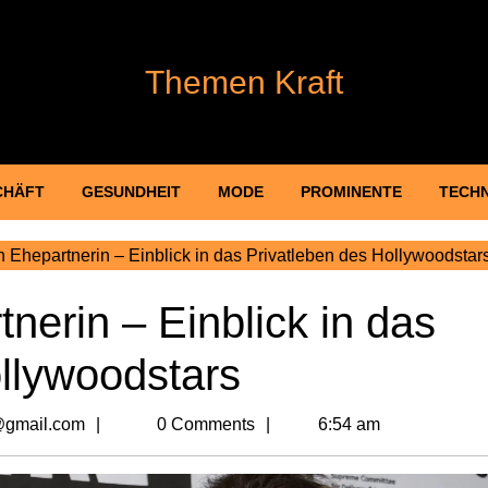
Themen Kraft
CHÄFT
GESUNDHEIT
MODE
PROMINENTE
TECH
Ehepartnerin – Einblick in das Privatleben des Hollywoodstar
erin – Einblick in das
llywoodstars
billionvalues2@gmail.com
@gmail.com
0 Comments
6:54 am