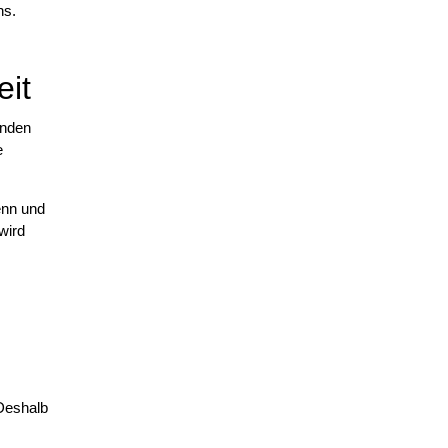
ns.
eit
anden
e
enn und
wird
 Deshalb