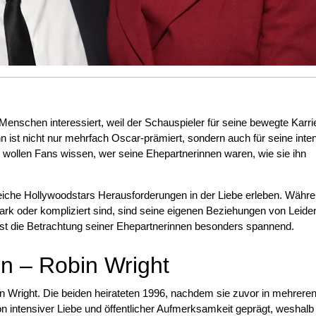
 Menschen interessiert, weil der Schauspieler für seine bewegte Karri
 ist nicht nur mehrfach Oscar-prämiert, sondern auch für seine inte
 wollen Fans wissen, wer seine Ehepartnerinnen waren, wie sie ihn
eiche Hollywoodstars Herausforderungen in der Liebe erleben. Währ
tark oder kompliziert sind, sind seine eigenen Beziehungen von Leide
ist die Betrachtung seiner Ehepartnerinnen besonders spannend.
n – Robin Wright
n Wright. Die beiden heirateten 1996, nachdem sie zuvor in mehrere
 intensiver Liebe und öffentlicher Aufmerksamkeit geprägt, weshal