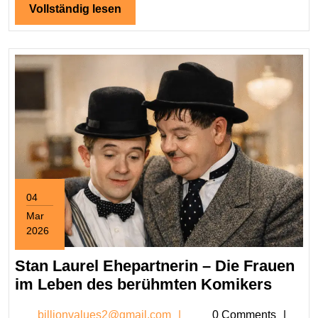
gesellsch
Vollständig
Vollständig lesen
lesen
Bedeutu
04
Mar
2026
March
4,
Stan Laurel Ehepartnerin – Die Frauen
2026
Stan
im Leben des berühmten Komikers
Laurel
billionvalues2@gmail.c
billionvalues2@gmail.com
0 Comments