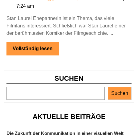
Ehepa
7:24 am
–
Die
Stan Laurel Ehepartnerin ist ein Thema, das viele
Fraue
Filmfans interessiert. Schließlich war Stan Laurel einer
im
der berühmtesten Komiker der Filmgeschichte. ...
Leben
des
Vollständig
Vollständig lesen
lesen
berüh
Komik
SUCHEN
Suchen
AKTUELLE BEITRÄGE
Die Zukunft der Kommunikation in einer visuellen Welt