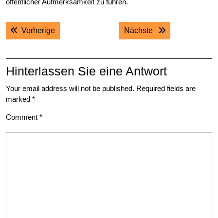
öffentlicher Aufmerksamkeit zu führen.
Post
Previous post:
Next post:
Vorherige
Nächste
navigation
Hinterlassen Sie eine Antwort
Your email address will not be published.
Required fields are
marked
*
Comment
*