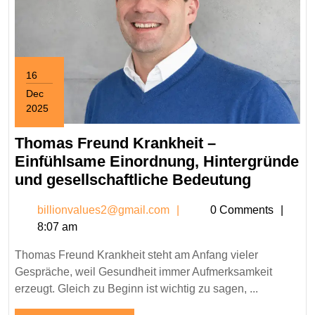
16
Dec
2025
December
16,
Thomas Freund Krankheit –
2025
Einfühlsame Einordnung, Hintergründe
Thomas
und gesellschaftliche Bedeutung
Freund
billionvalues2@gmail.c
billionvalues2@gmail.com
0 Comments
Krankhei
8:07 am
–
Einfühl
Thomas Freund Krankheit steht am Anfang vieler
Einordn
Gespräche, weil Gesundheit immer Aufmerksamkeit
Hintergr
erzeugt. Gleich zu Beginn ist wichtig zu sagen, ...
und