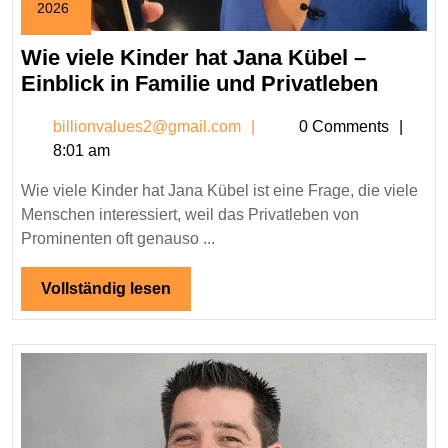
2026
February
1,
Wie viele Kinder hat Jana Kübel –
2026
Wie
Einblick in Familie und Privatleben
viele
billionvalues2@gmail.c
billionvalues2@gmail.com
0 Comments
Kinder
8:01 am
hat
Jana
Wie viele Kinder hat Jana Kübel ist eine Frage, die viele
Kübel
Menschen interessiert, weil das Privatleben von
–
Prominenten oft genauso ...
Einbli
in
Vollständig
Vollständig lesen
lesen
Famili
und
Privat