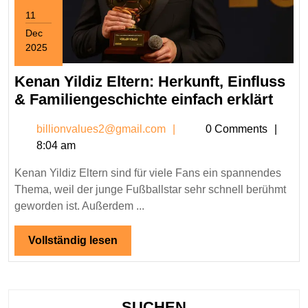
11
Dec
2025
December
11,
Kenan Yildiz Eltern: Herkunft, Einfluss
2025
Ken
& Familiengeschichte einfach erklärt
Yildi
billionvalues2@gmail.c
billionvalues2@gmail.com
0 Comments
Elter
8:04 am
Herk
Einf
Kenan Yildiz Eltern sind für viele Fans ein spannendes
&
Thema, weil der junge Fußballstar sehr schnell berühmt
Fami
geworden ist. Außerdem ...
einf
erklä
Vollständig
Vollständig lesen
lesen
SUCHEN