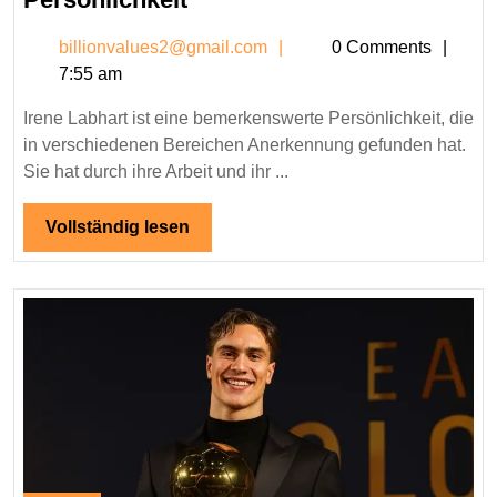
Labhart
billionvalues2@gmail.c
billionvalues2@gmail.com
0 Comments
–
7:55 am
Leben,
Karriere
Irene Labhart ist eine bemerkenswerte Persönlichkeit, die
und
in verschiedenen Bereichen Anerkennung gefunden hat.
Erfolge
Sie hat durch ihre Arbeit und ihr ...
der
bemerkenswerten
Vollständig
Vollständig lesen
lesen
Persönlichkeit