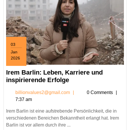
03
Jan
2026
January
3,
Irem Barlin: Leben, Karriere und
2026
Irem
inspirierende Erfolge
Barlin:
billionvalues2@gmail.c
billionvalues2@gmail.com
0 Comments
Leben,
7:37 am
Karriere
und
Irem Barlin ist eine aufstrebende Persönlichkeit, die in
inspirierende
verschiedenen Bereichen Bekanntheit erlangt hat. Irem
Erfolge
Barlin ist vor allem durch ihre ...