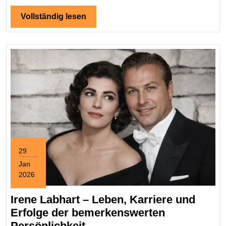
Vollständig
Vollständig lesen
lesen
29
Jan
2026
January
29,
Irene Labhart – Leben, Karriere und
2026
Erfolge der bemerkenswerten
Irene
Persönlichkeit